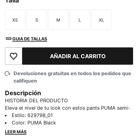
Talla
XS
S
M
L
XL
Talla
Talla
Talla
Talla
Talla
GUIA DE TALLAS
AÑADIR AL CARRITO
Añadir a la lista de deseos
Devoluciones gratuitas en todos los pedidos que
califiquen
Descripción
HISTORIA DEL PRODUCTO
Eleva el nivel de tu look con estos pants PUMA semi-
ajustados. Con las icónicas tiras T7, bolsillos con
Estilo
:
629798_01
cierre y alforza delantera en las piernas, estos pants
Color
:
PUMA Black
son un clásico. Además, la cintura elástica con cordón
LEER MÁS
interno garantiza un ajuste perfecto. Haz una