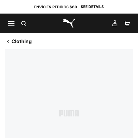
SEE DETAILS
ENVÍO EN PEDIDOS $60
BUSCAR
MI CUE
CA
PUMA.com
Clothing