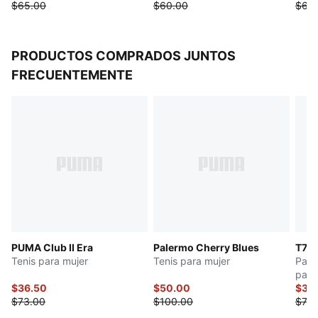
$65.00
$60.00
$60
PRODUCTOS COMPRADOS JUNTOS
FRECUENTEMENTE
PUMA Club II Era
Palermo Cherry Blues
T7
Tenis para mujer
Tenis para mujer
Pant
para
$36.50
$50.00
$37.
$73.00
$100.00
$75.