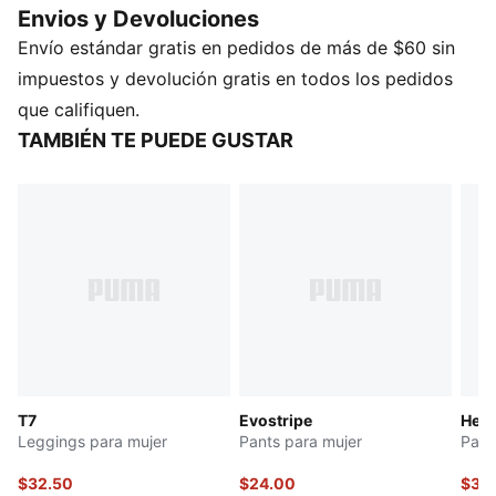
Envios y Devoluciones
declaración de estilo casual.
Envío estándar gratis en pedidos de más de $60 sin
CARACTERÍSTICAS Y BENEFICIOS
Producto fabricado con al menos un 50% de
impuestos y devolución gratis en todos los pedidos
materiales reciclados
que califiquen.
DETALLES
TAMBIÉN TE PUEDE GUSTAR
Corte semi-ajustado
Tejido spacer
Largo: Regular
Bolsillos laterales con cierre
Detalles de la marca PUMA
T7
Evostripe
Her
Leggings para mujer
Pants para mujer
Pant
$32.50
$24.00
$30