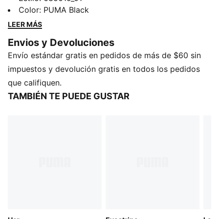
para un ajuste personalizado y puños, son perfectos
Color
:
PUMA Black
para tus días de relax o planes casuales.
LEER MÁS
CARACTERÍSTICAS Y BENEFICIOS
Envios y Devoluciones
Producto fabricado con al menos un 20% de algodón
Envío estándar gratis en pedidos de más de $60 sin
reciclado
DETALLES
impuestos y devolución gratis en todos los pedidos
Corte regular
que califiquen.
Tejido de toalla
TAMBIÉN TE PUEDE GUSTAR
Largo: Regular
Con puño
Cintura con cordón externo
Bolsillos laterales
Detalles de la marca PUMA