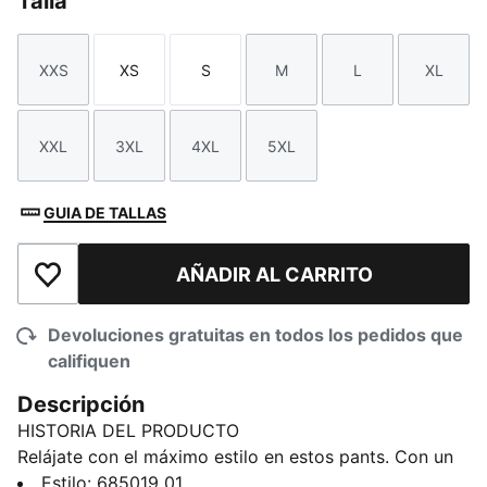
Talla
XXS
XS
S
M
L
XL
Talla
Talla
Talla
Talla
Talla
Talla
XXL
3XL
4XL
5XL
Talla
Talla
Talla
Talla
GUIA DE TALLAS
AÑADIR AL CARRITO
Añadir a la lista de deseos
Devoluciones gratuitas en todos los pedidos que
califiquen
Descripción
HISTORIA DEL PRODUCTO
Relájate con el máximo estilo en estos pants. Con un
ícono PUMA Cat bordado, cintura con cordón interno
Estilo
:
685019_01