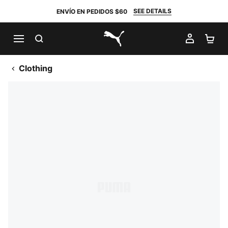
SEE DETAILS
ENVÍO EN PEDIDOS $60
BUSCAR
MI CUE
CA
PUMA.com
Clothing