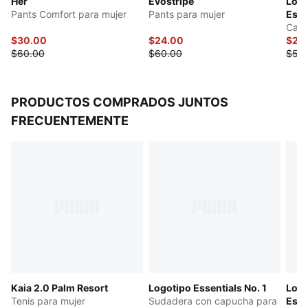
Her
Evostripe
Logo
Pants Comfort para mujer
Pants para mujer
Esse
Carg
$30.00
$24.00
$22
$60.00
$60.00
$55
PRODUCTOS COMPRADOS JUNTOS
FRECUENTEMENTE
Kaia 2.0 Palm Resort
Logotipo Essentials No. 1
Logo
Tenis para mujer
Sudadera con capucha para
Esse