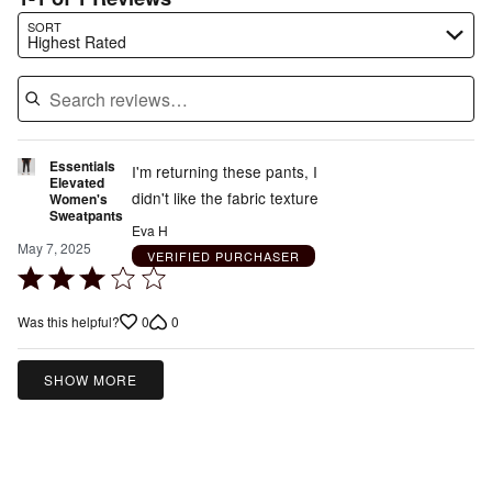
Search reviews…
SORT
Highest Rated
Essentials
I'm returning these pants, I
Elevated
didn't like the fabric texture
Women's
Sweatpants
Eva H
May 7, 2025
VERIFIED PURCHASER
Rated
3
0
0
Was this helpful?
out
of
5
SHOW MORE