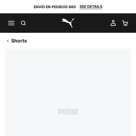
SEE DETAILS
ENVÍO EN PEDIDOS $60
BUSCAR
MI CUE
CA
PUMA.com
Shorts