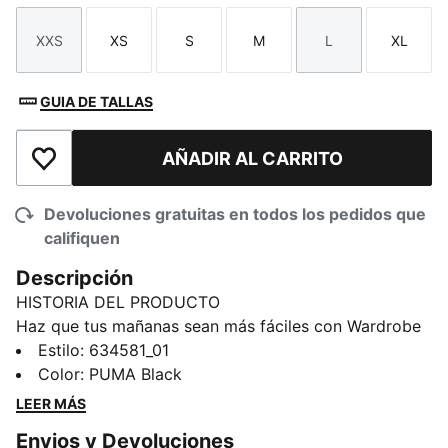
XXS
XS
S
M
L
XL
Talla
Talla
Talla
Talla
Talla
Talla
GUIA DE TALLAS
AÑADIR AL CARRITO
Añadir a la lista de deseos
Devoluciones gratuitas en todos los pedidos que
califiquen
Descripción
HISTORIA DEL PRODUCTO
Haz que tus mañanas sean más fáciles con Wardrobe
Essentials. Estas son tus prendas imprescindibles para
Estilo
:
634581_01
los días ajetreados. Estas prendas versátiles, que
Color
:
PUMA Black
combinan un estilo retro con un toque
LEER MÁS
contemporáneo, te harán sentir cómodo y lucir bien,
Envios y Devoluciones
vayas donde vayas.