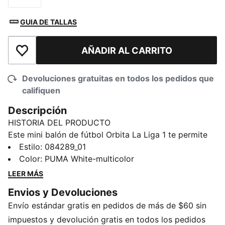
GUIA DE TALLAS
AÑADIR AL CARRITO
Añadir a la lista de deseos
Devoluciones gratuitas en todos los pedidos que
califiquen
Descripción
HISTORIA DEL PRODUCTO
Este mini balón de fútbol Orbita La Liga 1 te permite
desarrollar tus habilidades como lo hacen los
Estilo
:
084289_01
jugadores profesionales. Presenta un diseño de 32
Color
:
PUMA White-multicolor
paneles cosidos a máquina, para mejor retención de la
LEER MÁS
forma, y una superficie exterior de TPU con capa
Envios y Devoluciones
interna de gomaespuma, para un contacto más suave.
Envío estándar gratis en pedidos de más de $60 sin
Perfecta para usar en la calle, vereda o cualquier otro
lugar.
impuestos y devolución gratis en todos los pedidos