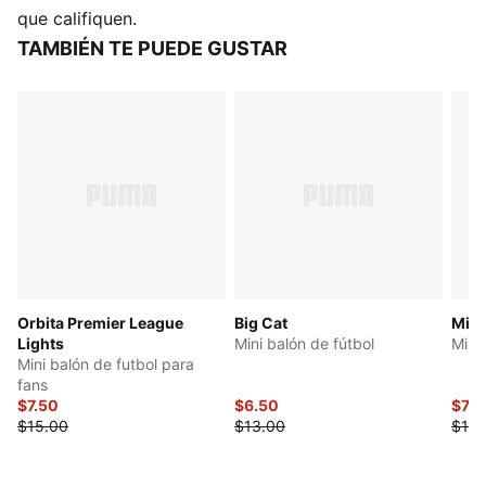
DETALLES
que califiquen.
Costura a máquina
TAMBIÉN TE PUEDE GUSTAR
32 paneles de idéntica superficie, para mejor
retención de forma
Exterior de TPU con capa interna de gomaespuma,
para un contacto más suave
Versión mini del balón oficial de LaLiga
Orbita Premier League
Big Cat
Mini
Lights
Mini balón de fútbol
Mini
Mini balón de futbol para
fans
$7.50
$6.50
$7.5
$15.00
$13.00
$15.