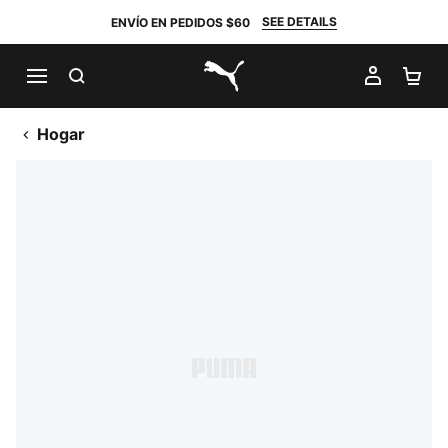
SEE DETAILS
ENVÍO EN PEDIDOS $60
BUSCAR
MI CUE
CA
PUMA.com
Hogar