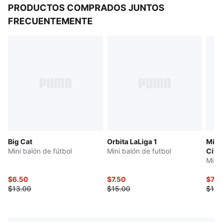
PRODUCTOS COMPRADOS JUNTOS
FRECUENTEMENTE
Big Cat
Orbita LaLiga 1
Mini
Mini balón de fútbol
Mini balón de futbol
City
Mini
$6.50
$7.50
$7.5
$13.00
$15.00
$15.