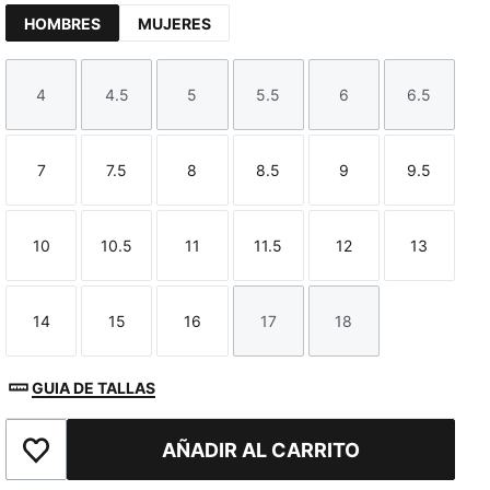
HOMBRES
MUJERES
4
4.5
5
5.5
6
6.5
Talla
Talla
Talla
Talla
Talla
Talla
7
7.5
8
8.5
9
9.5
TED
Talla
Talla
Talla
Talla
Talla
Talla
10
10.5
11
11.5
12
13
Talla
Talla
Talla
Talla
Talla
Talla
14
15
16
17
18
Talla
Talla
Talla
Talla
Talla
GUIA DE TALLAS
AÑADIR AL CARRITO
Añadir a la lista de deseos