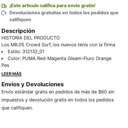
¡Este articulo califica para envio gratis!
Devoluciones gratuitas en todos los pedidos que
califiquen
Descripción
HISTORIA DEL PRODUCTO
Los MB.05 Crowd Surf, los nuevos tenis con la firma
de LaMelo Ball, son un fiel reflejo del estatus de
Estilo
:
312132_01
superestrella del basquetbolista y de los fans que lo
Color
:
PUMA Red-Magenta Gleam-Fluro Orange
siguen. Este modelo es para los que hacen ruido, ya
Pes
sea en el área de juego o en las tribunas. Con una
LEER MÁS
cubierta roja de llamativo estampado tie-dye, los
Envios y Devoluciones
Crowd Surf no pasan desapercibidos. Lucen
Envío estándar gratis en pedidos de más de $60 sin
superposiciones de diseño esculpido, detalles
moldeados con forma de alambre de púa y los
impuestos y devolución gratis en todos los pedidos
toques característicos de Melo, desde las alas
que califiquen.
doradas en el talón hasta el "1" y la calavera en la
suela.
CARACTERÍSTICAS Y BENEFICIOS