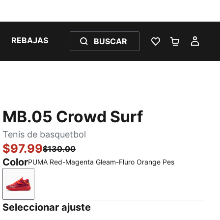
REBAJAS
BUSCAR
LISTA DE DESE
CARRITO 
MI C
MB.05 Crowd Surf
Tenis de basquetbol
$97.99
$130.00
Color
PUMA Red-Magenta Gleam-Fluro Orange Pes
PUMA Red-Magenta Gleam-Fluro Orange Pes
Seleccionar ajuste