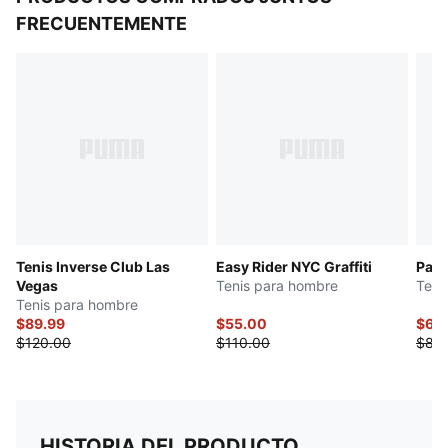
FRECUENTEMENTE
Tenis Inverse Club Las
Easy Rider NYC Graffiti
Pale
Vegas
Tenis para hombre
Teni
Tenis para hombre
$89.99
$55.00
$64
$120.00
$110.00
$85
HISTORIA DEL PRODUCTO