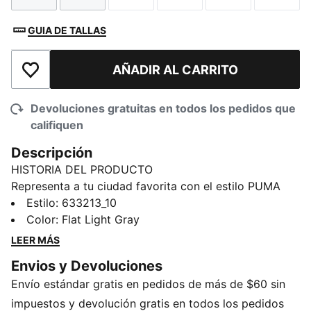
GUIA DE TALLAS
AÑADIR AL CARRITO
Añadir a la lista de deseos
Devoluciones gratuitas en todos los pedidos que
califiquen
Descripción
HISTORIA DEL PRODUCTO
Representa a tu ciudad favorita con el estilo PUMA
con esta camiseta, confeccionada en algodón 100 %
Estilo
:
633213_10
para un ajuste cómodo. Los gráficos de Las Vegas le
Color
:
Flat Light Gray
dan a esta camiseta su aspecto característico,
LEER MÁS
mientras que su genial esquema de colores le da un
Envios y Devoluciones
toque especial a cualquier guardarropa.
Envío estándar gratis en pedidos de más de $60 sin
DETALLES
100 % algodón
impuestos y devolución gratis en todos los pedidos