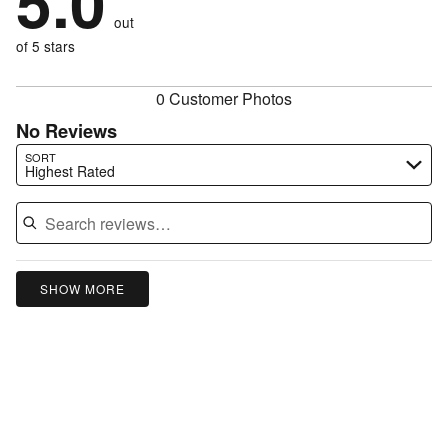
5.0
by
size
0%
of
reviewers
out
0%
of
reviewers
of
of 5 stars
reviewers
reviewers
0 Customer Photos
No Reviews
Search reviews…
SORT
Highest Rated
SHOW MORE