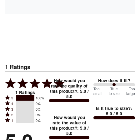
1
Ratings
How would you
How does it fit?
rate the quality of
100
Too
%
True
Too
this product?
:
5.0
/
1
Ratings
small
to size
large
5.0
between
Rated
5
100%
Rated
Too
4
0%
5
Is it true to size?
:
Rated
3
0%
4
small
stars
5.0
/ 5.0
Rated
2
0%
3
stars
How would you
by
and
Rated
1
0%
2
stars
rate the value of
by
100%
True
1
this product?
:
5.0
/
stars
by
0%
of
5.0
stars
to
by
0%
of
reviewers