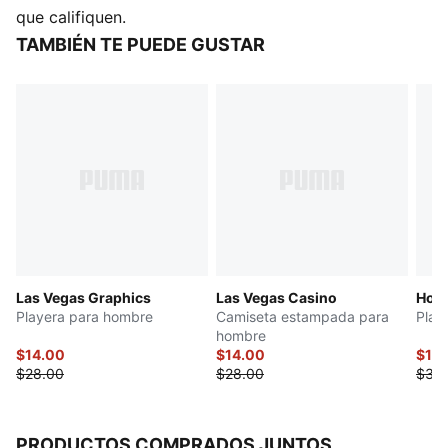
Mangas cortas
que califiquen.
Cuello redondo
TAMBIÉN TE PUEDE GUSTAR
Ajuste regular
Detalles de la marca PUMA
Las Vegas Graphics
Las Vegas Casino
Hous
Playera para hombre
Camiseta estampada para
Play
hombre
$14.00
$14.00
$15
$28.00
$28.00
$30
PRODUCTOS COMPRADOS JUNTOS