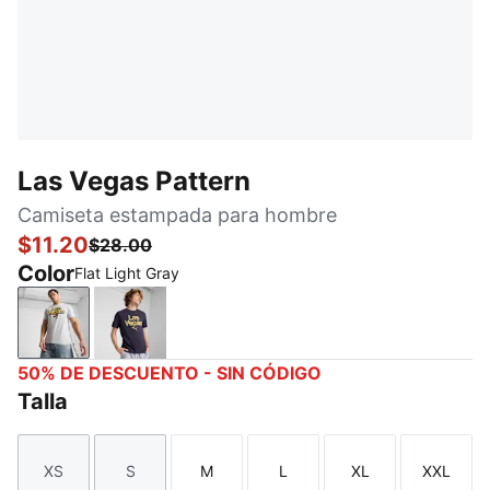
Las Vegas Pattern
Camiseta estampada para hombre
$11.20
$28.00
Color
Flat Light Gray
Flat Light Gray
New Navy
50% DE DESCUENTO - SIN CÓDIGO
Talla
XS
S
M
L
XL
XXL
Talla
Talla
Talla
Talla
Talla
Talla