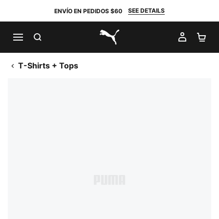
SEE DETAILS
ENVÍO EN PEDIDOS $60
BUSCAR
MI CUE
CA
PUMA.com
T-Shirts + Tops