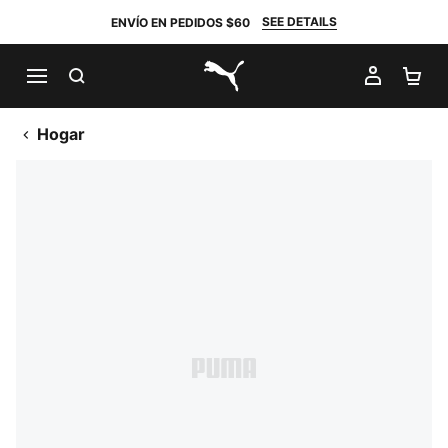
SEE DETAILS
ENVÍO EN PEDIDOS $60
BUSCAR
MI CUE
CA
PUMA.com
Hogar