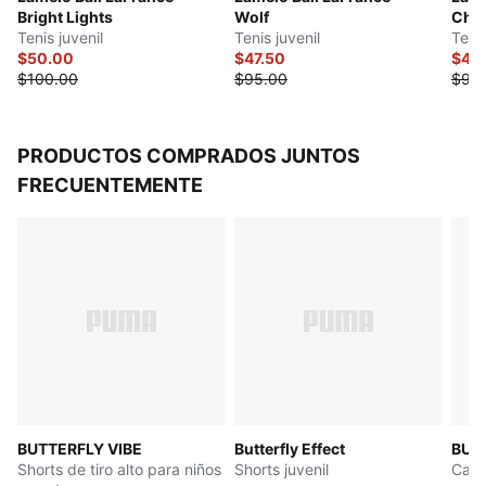
Bright Lights
Wolf
Chr
Tenis juvenil
Tenis juvenil
LAM
Tenis
$50.00
$47.50
$47.
$100.00
$95.00
$95
PRODUCTOS COMPRADOS JUNTOS
FRECUENTEMENTE
BUTTERFLY VIBE
Butterfly Effect
BUT
Shorts de tiro alto para niños
Shorts juvenil
Cami