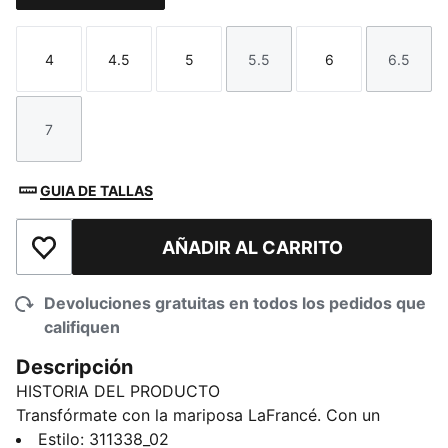
4
4.5
5
5.5
6
6.5
Talla
Talla
Talla
Talla
Talla
Talla
7
Talla
GUIA DE TALLAS
AÑADIR AL CARRITO
Añadir a la lista de deseos
Devoluciones gratuitas en todos los pedidos que
califiquen
Descripción
HISTORIA DEL PRODUCTO
Transfórmate con la mariposa LaFrancé. Con un
diseño inspirado en los tatuajes de mariposas de
Estilo
:
311338_02