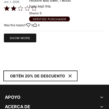
neckline was lower, I would
Jun 1, 2026
have kept this.
Rated
2
Sharon S
out
VERIFIED PURCHASER
of
0
0
Was this helpful?
5
SHOW MORE
OBTÉN 20% DE DESCUENTO
APOYO
ACERCA DE