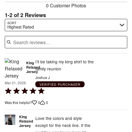
0 Customer Photos
1-2 of 2 Reviews
Search reviews…
SORT
Highest Rated
I’ll be taking my king shirt to the
King
Relaxed
family reunion
Jersey
Joshua J
Mar 21, 2026
VERIFIED PURCHASER
Rated
5
0
0
Was this helpful?
out
of
King
5
Love the colors and style
Relaxed
except for the neck line. If the
Jersey