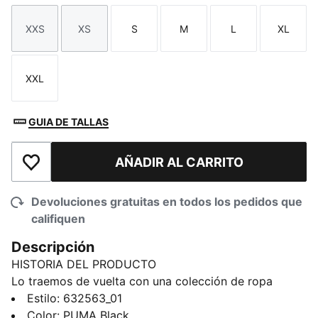
XXS
XS
S
M
L
XL
Talla
Talla
Talla
Talla
Talla
Talla
XXL
Talla
GUIA DE TALLAS
AÑADIR AL CARRITO
Añadir a la lista de deseos
Devoluciones gratuitas en todos los pedidos que
califiquen
Descripción
HISTORIA DEL PRODUCTO
Lo traemos de vuelta con una colección de ropa
centrada en un ícono del futbol: King Indoor. A
Estilo
:
632563_01
principios de los 2000, estos tenis representaban la
Color
:
PUMA Black