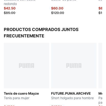
redondo
$42.50
$60.00
$60
$85.00
$120.00
$120
PRODUCTOS COMPRADOS JUNTOS
FRECUENTEMENTE
Tenis de cuero Mayze
FUTURE.PUMA.ARCHIVE
Melo
Tenis para mujer
Short holgado para hombre
Pant
para