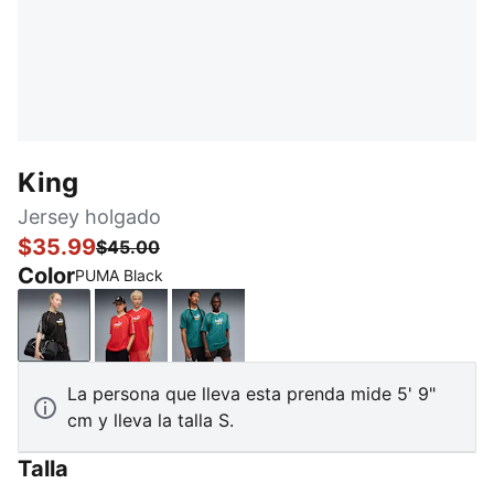
King
Jersey holgado
$35.99
$45.00
Color
PUMA Black
PUMA Black
For All Time Red
Emerald Ice
La persona que lleva esta prenda mide 5' 9"
cm y lleva la talla S.
Talla