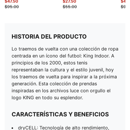
$47.50
$27.50
$45
$95.00
$55.00
$90
HISTORIA DEL PRODUCTO
Lo traemos de vuelta con una colección de ropa
centrada en un ícono del futbol: King Indoor. A
principios de los 2000, estos tenis
representaban la cultura y el estilo juvenil, hoy
los traemos de vuelta para inspirar a la próxima
generación. Esta colección de prendas
inspiradas en los archivos luce con orgullo el
logo KING en todo su esplendor.
CARACTERÍSTICAS Y BENEFICIOS
dryCELL: Tecnología de alto rendimiento,