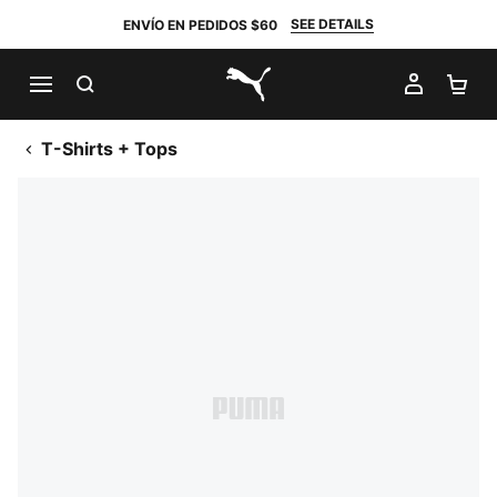
SEE DETAILS
ENVÍO EN PEDIDOS $60
BUSCAR
MI CUE
CA
PUMA.com
T-Shirts + Tops