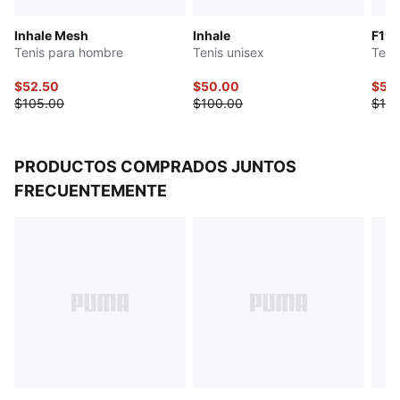
Ícono PUMA Cat en 3D galvanizado en la lengüeta y el
Inhale Mesh
Inhale
F1® 
talón
Tenis para hombre
Tenis unisex
Teni
Plantilla textil con marca PUMA serigrafiada.
$52.50
$50.00
$55
$105.00
$100.00
$110
PRODUCTOS COMPRADOS JUNTOS
FRECUENTEMENTE