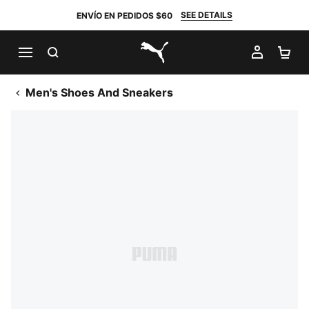
SEE DETAILS
ENVÍO EN PEDIDOS $60
BUSCAR
MI CUE
CA
PUMA.com
Men's Shoes And Sneakers