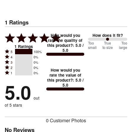
1
Ratings
How would you
How does it fit?
rate the quality of
100
Too
%
True
Too
this product?
:
5.0
/
1
Ratings
small
to size
large
5.0
between
Rated
5
100%
Rated
Too
4
0%
5
Rated
3
0%
4
small
stars
Rated
2
0%
3
stars
How would you
by
and
Rated
1
0%
2
stars
rate the value of
by
100%
True
1
this product?
:
5.0
/
stars
by
5.0
0%
of
5.0
stars
to
by
0%
of
reviewers
by
size
0%
of
reviewers
out
0%
of
reviewers
of
of 5 stars
reviewers
reviewers
0 Customer Photos
No Reviews