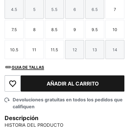
4.5
5
5.5
6
6.5
7
Talla
Talla
Talla
Talla
Talla
Talla
7.5
8
8.5
9
9.5
10
Talla
Talla
Talla
Talla
Talla
Talla
10.5
11
11.5
12
13
14
Talla
Talla
Talla
Talla
Talla
Talla
GUIA DE TALLAS
AÑADIR AL CARRITO
Añadir a la lista de deseos
Devoluciones gratuitas en todos los pedidos que
califiquen
Descripción
HISTORIA DEL PRODUCTO