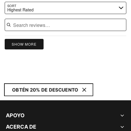
Search reviews…
SORT
Highest Rated
SHOW MORE
OBTÉN 20% DE DESCUENTO
APOYO
ACERCA DE