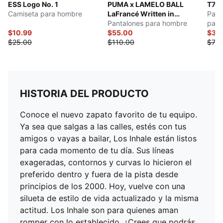
ESS Logo No. 1
PUMA x LAMELO BALL
T7
Camiseta para hombre
LaFrancé Written in
Pant
Chrome
Pantalones para hombre
para
$10.99
$55.00
$35
$25.00
$110.00
$70.
HISTORIA DEL PRODUCTO
Conoce el nuevo zapato favorito de tu equipo.
Ya sea que salgas a las calles, estés con tus
amigos o vayas a bailar, Los Inhale están listos
para cada momento de tu día. Sus líneas
exageradas, contornos y curvas lo hicieron el
preferido dentro y fuera de la pista desde
principios de los 2000. Hoy, vuelve con una
silueta de estilo de vida actualizado y la misma
actitud. Los Inhale son para quienes aman
romper con lo establecido. ¿Crees que podrás