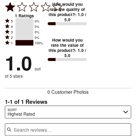
How would you
rate the quality of
this product?
:
1.0
/
1
Ratings
5.0
Rated
5
0%
Rated
4
0%
5
Rated
3
0%
4
stars
Rated
2
0%
3
stars
How would you
by
Rated
1
100%
2
stars
rate the value of
by
0%
1
this product?
:
1.0
/
stars
by
1.0
0%
of
5.0
stars
by
0%
of
reviewers
by
0%
of
reviewers
out
100%
of
reviewers
of
of 5 stars
reviewers
reviewers
0 Customer Photos
1-1 of 1 Reviews
Search reviews…
SORT
Highest Rated