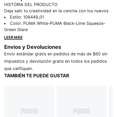
HISTORIA DEL PRODUCTO
Deja salir tu creatividad en la cancha con los nuevos
tacos de fútbol FUTURE unisex de PUMA. Los
Estilo
:
108449_01
FUTURE 8 presentan una suela FLEXGILITY para un
Color
:
PUMA White-PUMA Black-Lime Squeeze-
movimiento ágil, tecnología GripControl Pro para un
Green Glare
óptimo manejo de la balón y refuerzo PWRTAPE para
LEER MÁS
mayor estabilidad. Experimenta su diseño slip-on,
Envios y Devoluciones
para usar con o sin cordones, y su ajuste mejorado
Envío estándar gratis en pedidos de más de $60 sin
gracias a la sujeción FUZIONFIT.
CARACTERÍSTICAS Y BENEFICIOS
impuestos y devolución gratis en todos los pedidos
Cubierta fabricada con al menos un 20% de
que califiquen.
materiales reciclados
TAMBIÉN TE PUEDE GUSTAR
PWRTAPE: Refuerzo focalizado en la cubierta, para
mayor soporte y durabilidad
FLEXGILITY: Suela FLEXGILITY con tacos de doble
densidad en patrón circular, ideal para cambios
rápidos de dirección a 360 grados
DETALLES