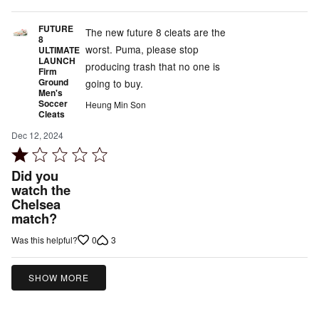
FUTURE
The new future 8 cleats are the
8
worst. Puma, please stop
ULTIMATE
LAUNCH
producing trash that no one is
Firm
Ground
going to buy.
Men's
Soccer
Heung Min Son
Cleats
Dec 12, 2024
Rated
1
Did you
out
watch the
Chelsea
of
match?
5
0
3
Was this helpful?
SHOW MORE