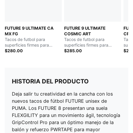
Capa exterior en tejido de malla texturizada de alta
densidad y tecnología GripControl Pro, para mejor
agarre y manejo de el balón
Plantilla removible y liviana, con tecnología NanoGrip
FUTURE 9 ULTIMATE CA
FUTURE 9 ULTIMATE
FUT
que evita que el pie se deslice dentro de los tacos
MX FG
COSMIC ART
CRE
Cubierta con FUZIONFIT³, que acompaña la forma del
Tacos de futbol para
Tacos de futbol para
Taco
pie como una segunda piel, sin limitar el movimiento
superficies firmes para
superficies firmes para
super
Parte superior con elasticidad en cuatro direcciones,
hombre
$280.00
hombre
$285.00
arti
$24
para un ajuste que se adapta a tus movimientos
Ajuste: Regular a ancho
Diseño slip-on para usar con o sin cordones
Producto diseñado para superficies firmes (FG)
HISTORIA DEL PRODUCTO
Detalles de la marca PUMA
Deja salir tu creatividad en la cancha con los
nuevos tacos de fútbol FUTURE unisex de
PUMA. Los FUTURE 8 presentan una suela
FLEXGILITY para un movimiento ágil, tecnología
GripControl Pro para un óptimo manejo de la
balón y refuerzo PWRTAPE para mayor