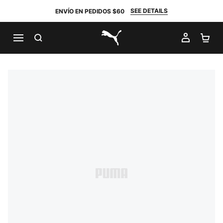
SEE DETAILS
ENVÍO EN PEDIDOS $60
BUSCAR
MI CUE
CA
PUMA.com