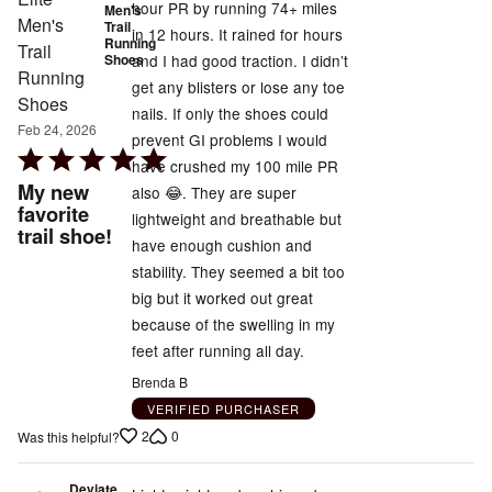
hour PR by running 74+ miles
Men's
Trail
in 12 hours. It rained for hours
Running
and I had good traction. I didn’t
Shoes
get any blisters or lose any toe
nails. If only the shoes could
Feb 24, 2026
prevent GI problems I would
Rated
have crushed my 100 mile PR
5
My new
also 😂. They are super
out
favorite
lightweight and breathable but
trail shoe!
of
have enough cushion and
5
stability. They seemed a bit too
big but it worked out great
because of the swelling in my
feet after running all day.
Brenda B
VERIFIED PURCHASER
2
0
Was this helpful?
Deviate