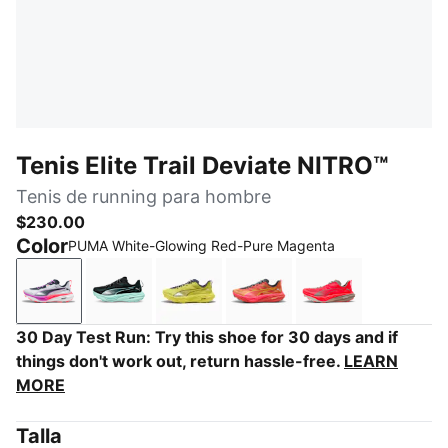
Tenis Elite Trail Deviate NITRO™
Tenis de running para hombre
$230.00
Color
PUMA White-Glowing Red-Pure Magenta
PUMA White-Glowing Red-Pure Magenta
Green Terrain-Mint Melt
Lux Lime-Deep Plum
Melon Glow-Red Glamour
Ultra Red-Mous
30 Day Test Run: Try this shoe for 30 days and if
things don't work out, return hassle-free.
LEARN
MORE
Talla