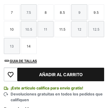
7
7.5
8
8.5
9
9.5
Talla
Talla
Talla
Talla
Talla
Talla
10
10.5
11
11.5
12
12.5
Talla
Talla
Talla
Talla
Talla
Talla
13
14
Talla
Talla
GUIA DE TALLAS
AÑADIR AL CARRITO
Añadir a la lista de deseos
¡Este articulo califica para envio gratis!
Devoluciones gratuitas en todos los pedidos que
califiquen