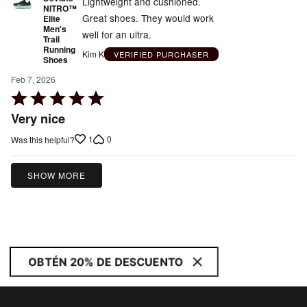
Lightweight and cushioned.
NITRO™
Great shoes. They would work
Elite
Men's
well for an ultra.
Trail
Running
Kim K
VERIFIED PURCHASER
Shoes
Feb 7, 2026
Rated
5
Very nice
out
1
0
Was this helpful?
of
5
SHOW MORE
OBTÉN 20% DE DESCUENTO