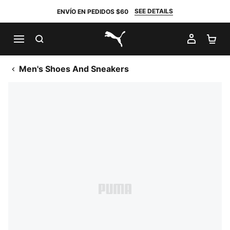
SEE DETAILS
ENVÍO EN PEDIDOS $60
BUSCAR
MI CUE
CA
PUMA.com
Men's Shoes And Sneakers