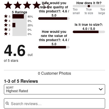
How would you
How does it fit?
rate the quality of
100
Too
%
True
Too
this product?
:
4.6
/
5
Ratings
small
to size
large
5.0
between
Rated
5
80%
Rated
Too
4
0%
5
Is it true to size?
:
Rated
3
20%
4
small
stars
4.0
/ 5.0
Rated
2
0%
3
stars
How would you
by
and
Rated
1
0%
2
stars
rate the value of
by
80%
True
1
this product?
:
4.4
/
stars
by
4.6
0%
of
5.0
stars
to
by
20%
of
reviewers
by
size
0%
of
reviewers
out
0%
of
reviewers
of
of 5 stars
reviewers
reviewers
0 Customer Photos
1-3 of 5 Reviews
Search reviews…
SORT
Highest Rated