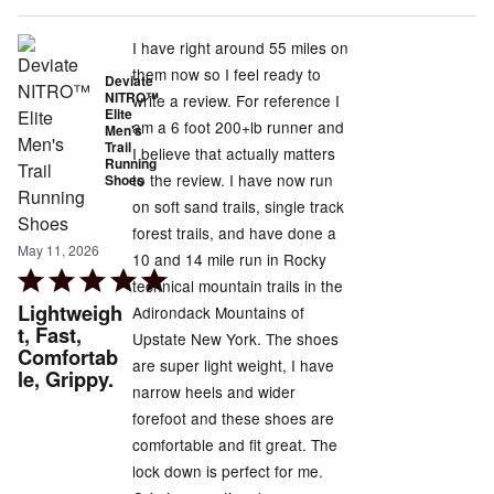
I have right around 55 miles on
them now so I feel ready to
Deviate
NITRO™
write a review. For reference I
Elite
am a 6 foot 200+lb runner and
Men's
Trail
I believe that actually matters
Running
to the review. I have now run
Shoes
on soft sand trails, single track
forest trails, and have done a
May 11, 2026
10 and 14 mile run in Rocky
Rated
technical mountain trails in the
5
Lightweigh
Adirondack Mountains of
out
t, Fast,
Upstate New York. The shoes
Comfortab
of
are super light weight, I have
le, Grippy.
5
narrow heels and wider
forefoot and these shoes are
comfortable and fit great. The
lock down is perfect for me.