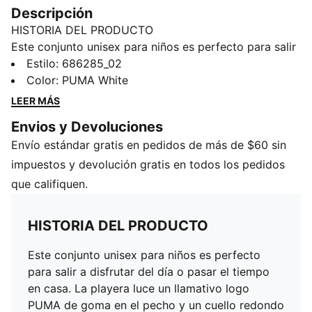
Descripción
HISTORIA DEL PRODUCTO
Este conjunto unisex para niños es perfecto para salir
a disfrutar del día o pasar el tiempo en casa. La
Estilo
:
686285_02
playera luce un llamativo logo PUMA de goma en el
Color
:
PUMA White
pecho y un cuello redondo en rib, mientras que los
LEER MÁS
shorts cuentan con un logo PUMA más pequeño en la
Envios y Devoluciones
pierna izquierda y cordón interno en la cintura para un
Envío estándar gratis en pedidos de más de $60 sin
ajuste personalizado.
DETALLES
impuestos y devolución gratis en todos los pedidos
Corte regular
que califiquen.
Playera con cuello redondo en rib
Cintura con cordón externo
HISTORIA DEL PRODUCTO
Playera de manga corta
Pants con bolsillos laterales
Este conjunto unisex para niños es perfecto
Detalles de la marca PUMA
para salir a disfrutar del día o pasar el tiempo
en casa. La playera luce un llamativo logo
PUMA de goma en el pecho y un cuello redondo