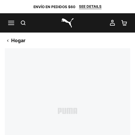
SEE DETAILS
ENVÍO EN PEDIDOS $60
BUSCAR
MI CUE
CA
PUMA.com
Hogar