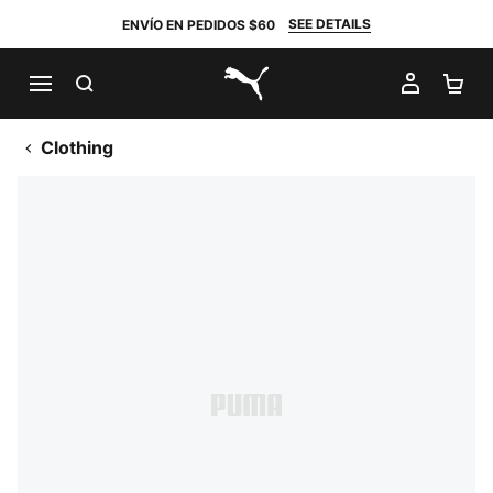
SEE DETAILS
ENVÍO EN PEDIDOS $60
BUSCAR
MI CUE
CA
PUMA.com
Clothing