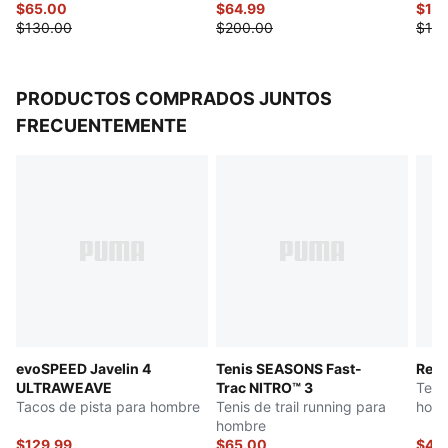
Con cierre
$65.00
$64.99
$111
$130.00
$200.00
$140
PRODUCTOS COMPRADOS JUNTOS
FRECUENTEMENTE
evoSPEED Javelin 4
Tenis SEASONS Fast-
Refl
ULTRAWEAVE
Trac NITRO™ 3
Teni
Tacos de pista para hombre
Tenis de trail running para
hom
hombre
$129.99
$65.00
$42