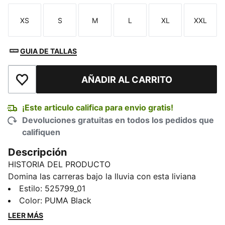
XS
S
M
L
XL
XXL
Talla
Talla
Talla
Talla
Talla
Talla
GUIA DE TALLAS
AÑADIR AL CARRITO
Añadir a la lista de deseos
¡Este articulo califica para envio gratis!
Devoluciones gratuitas en todos los pedidos que
califiquen
Descripción
HISTORIA DEL PRODUCTO
Domina las carreras bajo la lluvia con esta liviana
chamarra impermeable PUMA RUN. Su tejido
Estilo
:
525799_01
respirable y de secado rápido te mantiene seco y
Color
:
PUMA Black
motiva a ir más rápido. Sus bolsillos con cierre
LEER MÁS
mantienen a salvo tus pertenencias, para que puedas