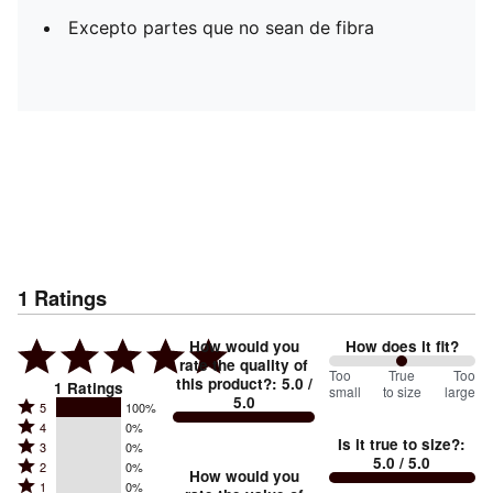
Excepto partes que no sean de fibra
1
Ratings
How would you
How does it fit?
rate the quality of
100
Too
%
True
Too
this product?
:
5.0
/
1
Ratings
small
to size
large
5.0
between
Rated
5
100%
Rated
Too
4
0%
5
Is it true to size?
:
Rated
3
0%
4
small
stars
5.0
/ 5.0
Rated
2
0%
3
stars
How would you
by
and
Rated
1
0%
2