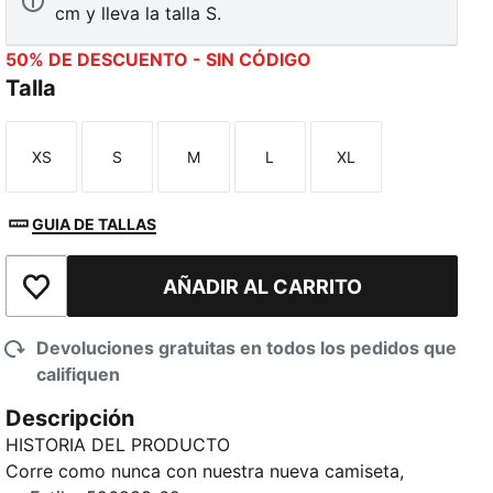
cm y lleva la talla S.
50% DE DESCUENTO - SIN CÓDIGO
Talla
XS
S
M
L
XL
Talla
Talla
Talla
Talla
Talla
GUIA DE TALLAS
AÑADIR AL CARRITO
Añadir a la lista de deseos
Devoluciones gratuitas en todos los pedidos que
califiquen
Descripción
HISTORIA DEL PRODUCTO
Corre como nunca con nuestra nueva camiseta,