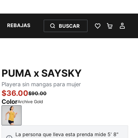
REBAJAS
BUSCAR
LISTA DE DESE
CARRITO 
MI C
PUMA x SAYSKY
Playera sin mangas para mujer
$36.00
$90.00
Color
Archive Gold
Archive Gold
La persona que lleva esta prenda mide 5' 8"