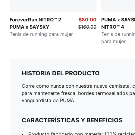
ForeverRun NITRO™ 2
$80.00
PUMA x SAYSK
PUMA x SAYSKY
$160.00
NITRO™ 4
Tenis de running para mujer
Tenis de runni
para mujer
HISTORIA DEL PRODUCTO
Corre como nunca con nuestra nueva camiseta, 
para mantenerte fresca, bordes termosellados par
vanguardista de PUMA.
CARACTERÍSTICAS Y BENEFICIOS
Producto fabricado con material 100% reciclad