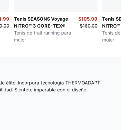
4.99
Tenis SEASONS Voyage
$105.99
Tenis SEAS
0.00
NITRO™ 3 GORE-TEX®
$160.00
NITRO™ 2
Tenis de trail running para
Tenis de trai
mujer
mujer
de élite. Incorpora tecnología THERMOADAPT
lidad. Siéntete imparable con el diseño