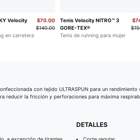
Y Velocity
$70.00
Tenis Velocity NITRO™ 3
$7
$140.00
GORE-TEX®
$15
ng en carretera
Tenis de running para mujer
confeccionada con tejido ULTRASPUN para un rendimiento 
a reducir la fricción y perforaciones para máxima respirabi
DETALLES
o, a excepción de tirantes
Corte regular