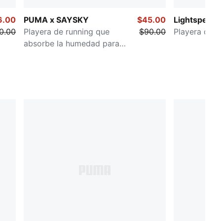
6.00
PUMA x SAYSKY
$45.00
Lightspeed
0.00
Playera de running que
$90.00
Playera de r
absorbe la humedad para
mujer