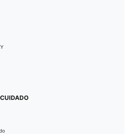
KY
 CUIDADO
ado