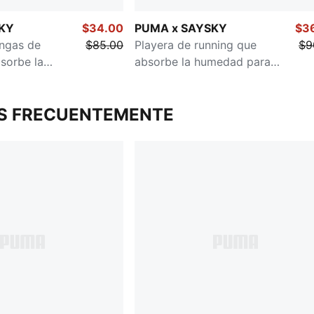
KY
$34.00
PUMA x SAYSKY
$3
angas de
$85.00
Playera de running que
$9
sorbe la
absorbe la humedad para
 mujer
mujer
S FRECUENTEMENTE