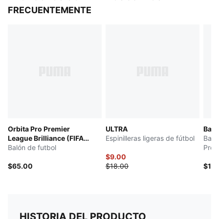
FRECUENTEMENTE
Orbita Pro Premier
ULTRA
Baló
League Brilliance (FIFA®
Espinilleras ligeras de fútbol
Baló
Quality Pro)
Balón de futbol
Pro
$9.00
$65.00
$18.00
$13
HISTORIA DEL PRODUCTO