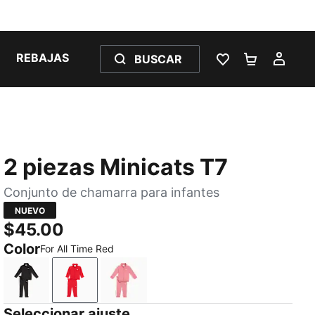
REBAJAS
BUSCAR
LISTA DE DESE
CARRITO 
MI C
2 piezas Minicats T7
Conjunto de chamarra para infantes
NUEVO
$45.00
Color
For All Time Red
PUMA Black
For All Time Red
Wild Pink
Seleccionar ajuste