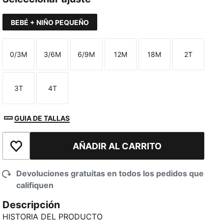
BEBÉ + NIÑO PEQUEÑO
0/3M
3/6M
6/9M
12M
18M
2T
Talla
Talla
Talla
Talla
Talla
Talla
3T
4T
Talla
Talla
GUIA DE TALLAS
AÑADIR AL CARRITO
Añadir a la lista de deseos
Devoluciones gratuitas en todos los pedidos que
califiquen
Descripción
HISTORIA DEL PRODUCTO