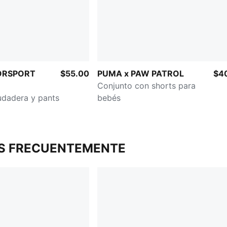
ORSPORT
$55.00
PUMA x PAW PATROL
$4
Conjunto con shorts para
udadera y pants
bebés
S FRECUENTEMENTE