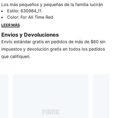
Los más pequeños y pequeñas de la familia lucirán
mucho estilo con este conjunto PUMA de sudadera y
Estilo
:
630984_11
pants. Con las icónicas tiras T7 en ambas piernas, la
Color
:
For All Time Red
chamarra con cierre y el pants con cintura elástica
LEER MÁS
ofrecen un ajuste cómodo y son perfectos para días
Envios y Devoluciones
activos y momentos divertidos. Dejalos brillar con el
Envío estándar gratis en pedidos de más de $60 sin
estilo de PUMA.
DETALLES
impuestos y devolución gratis en todos los pedidos
Corte regular
que califiquen.
Tricot
Largo: Regular
Cuello semi-alto
Con cierre
Manga larga
Tiro medio
Bolsillos laterales
PUMA Infantil: Producto recomendado para bebés y
niños de 0 a 4 años