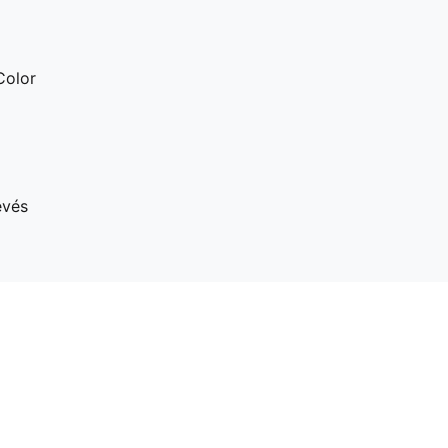
Color
evés