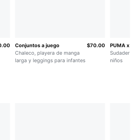
0.00
Conjuntos a juego
$70.00
PUMA x PA
Chaleco, playera de manga
Sudadera co
larga y leggings para infantes
niños