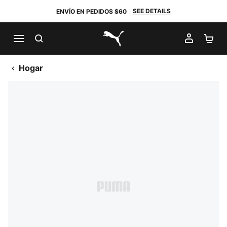
SEE DETAILS
ENVÍO EN PEDIDOS $60
BUSCAR
MI CUE
CA
PUMA.com
Hogar