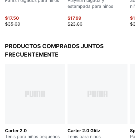
Pants holgados para niños
Playera holgada y
Suda
estampada para niños
niño
$17.50
$17.99
$17.
$35.00
$23.00
$35
PRODUCTOS COMPRADOS JUNTOS
FRECUENTEMENTE
Carter 2.0
Carter 2.0 Glitz
Spor
Tenis para niños pequeños
Tenis para niños
Pant