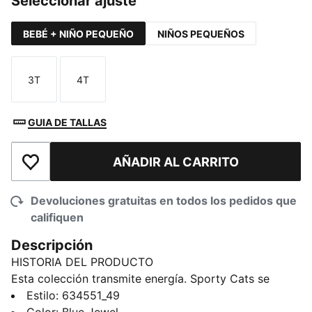
Seleccionar ajuste
BEBÉ + NIÑO PEQUEÑO
NIÑOS PEQUEÑOS
3T
4T
Talla
Talla
GUIA DE TALLAS
AÑADIR AL CARRITO
Añadir a la lista de deseos
Devoluciones gratuitas en todos los pedidos que
califiquen
Descripción
HISTORIA DEL PRODUCTO
Esta colección transmite energía. Sporty Cats se
caracteriza por sus diseños atrevidos y su estilo
Estilo
:
634551_49