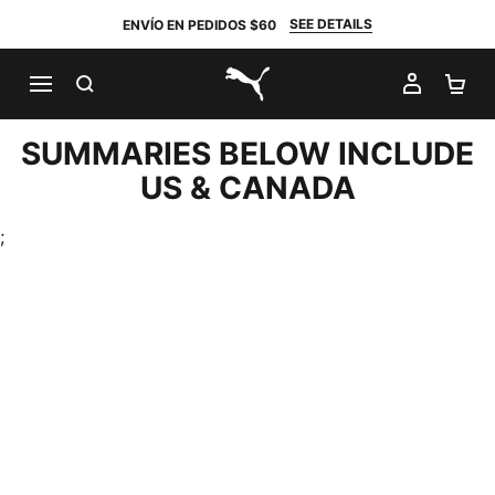
SEE DETAILS
ENVÍO EN PEDIDOS $60
BUSCAR
MI CUE
CA
PUMA.com
SUMMARIES BELOW INCLUDE
US & CANADA
;