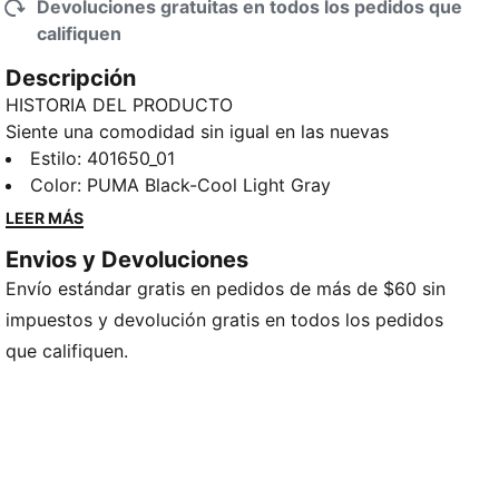
Devoluciones gratuitas en todos los pedidos que
califiquen
Descripción
HISTORIA DEL PRODUCTO
Siente una comodidad sin igual en las nuevas
sandalias unisex de PUMA. Con una plantilla de goma
Estilo
:
401650_01
EVA texturizada, una suela antideslizante y un diseño
Color
:
PUMA Black-Cool Light Gray
resistente al agua, estas sandalias son perfectas para
LEER MÁS
tus momentos de relax después de hacer deporte o
Envios y Devoluciones
para tus aventuras cotidianas. Póntelas y siente la
Envío estándar gratis en pedidos de más de $60 sin
diferencia. Ya estás listo para dominar el día.
DETALLES
impuestos y devolución gratis en todos los pedidos
Calce regular
que califiquen.
Cubierta de material sintético
Diseño slip-on
Detalles de la marca PUMA