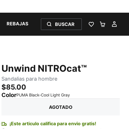
REBAJAS
BUSCAR
LISTA DE DESE
CARRITO 
MI C
Unwind NITROcat™
Sandalias para hombre
$85.00
Color
:
agotado
PUMA Black-Cool Light Gray
AGOTADO
¡Este articulo califica para envio gratis!