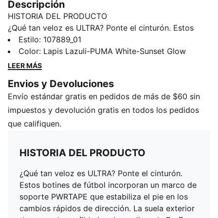
Descripción
HISTORIA DEL PRODUCTO
¿Qué tan veloz es ULTRA? Ponte el cinturón. Estos
botines de fútbol incorporan un marco de soporte
Estilo
:
107889_01
PWRTAPE que estabiliza el pie en los cambios rápidos
Color
:
Lapis Lazuli-PUMA White-Sunset Glow
de dirección. La suela exterior de goma de perfil bajo
LEER MÁS
y la mediasuela ProFoam LITE están diseñadas para
Envios y Devoluciones
superficies naturales duras y césped artificial (2G).
Envío estándar gratis en pedidos de más de $60 sin
Juegues donde juegues, da siempre lo mejor de tí.
CARACTERÍSTICAS Y BENEFICIOS
impuestos y devolución gratis en todos los pedidos
ESTABILIDAD: El marco de soporte PWRTAPE
que califiquen.
focalizado estabiliza al pie dentro del botín, para
permitir cambios rápidos de dirección
HISTORIA DEL PRODUCTO
ProFoam LITE: EVA ultra ligera, diseñada para
amortiguar tu aterrizaje y propulsar todos tus pasos
¿Qué tan veloz es ULTRA? Ponte el cinturón.
El empeine está fabricado con al menos un 30 % de
Estos botines de fútbol incorporan un marco de
materiales reciclados
soporte PWRTAPE que estabiliza el pie en los
DETALLES
cambios rápidos de dirección. La suela exterior
Empeine ligero en tejido de malla, mejorado con piel