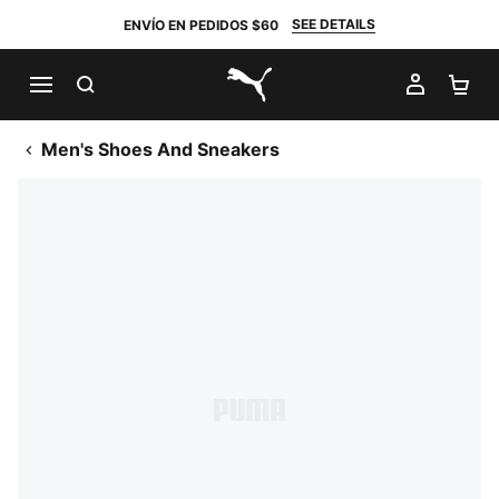
SEE DETAILS
ENVÍO EN PEDIDOS $60
BUSCAR
MI CUE
CA
PUMA.com
Men's Shoes And Sneakers