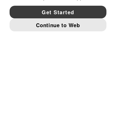
YouTube
Twitter
Pinterest
Instagram
Facebo
© PUMA NORTH AMERICA, INC.
IMPRINT AND LEGAL DATA