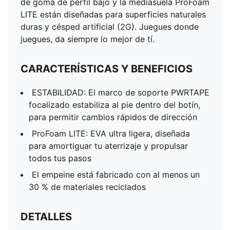
de goma de perfil bajo y la mediasuela ProFoam
GRIPCONTROL PRO para un control definitivo del
LITE están diseñadas para superficies naturales
balón con un marco de apoyo PWRTAPE
duras y césped artificial (2G). Juegues donde
La plantilla Ortholite® O-Therm™ con infusión de
juegues, da siempre lo mejor de tí.
aerogel bloquea el calor, manteniendo el pie fresco y
cómodo.
CARACTERÍSTICAS Y BENEFICIOS
Mediasuela ProFoam LITE
Suela de goma multi-tacos de baja altura
ESTABILIDAD: El marco de soporte PWRTAPE
Calce: Regular a estrecho
focalizado estabiliza al pie dentro del botín,
Diseño sin cordones de corte bajo
para permitir cambios rápidos de dirección
y césped artificial 2G (TT)
ProFoam LITE: EVA ultra ligera, diseñada
para amortiguar tu aterrizaje y propulsar
todos tus pasos
El empeine está fabricado con al menos un
30 % de materiales reciclados
DETALLES