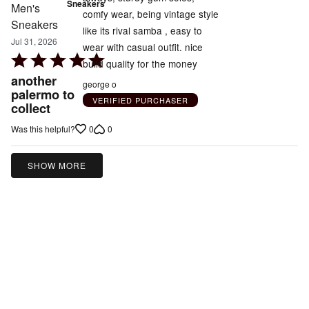
Sneakers
comfy wear, being vintage style
like its rival samba , easy to
Jul 31, 2026
wear with casual outfit. nice
Rated
build quality for the money
5
another
george o
out
palermo to
VERIFIED PURCHASER
collect
of
5
0
0
Was this helpful?
SHOW MORE