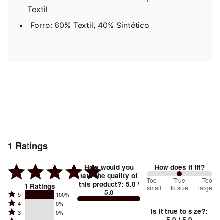
Textil
Forro: 60% Textil, 40% Sintético
1
Ratings
How would you
How does it fit?
rate the quality of
100
Too
%
True
Too
this product?
:
5.0
/
1
Ratings
small
to size
large
5.0
between
Rated
5
100%
Rated
Too
4
0%
5
Is it true to size?
:
Rated
3
0%
4
small
stars
5.0
/ 5.0