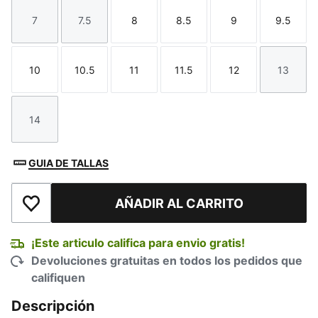
7
7.5
8
8.5
9
9.5
Talla
Talla
Talla
Talla
Talla
Talla
10
10.5
11
11.5
12
13
Talla
Talla
Talla
Talla
Talla
Talla
14
Talla
GUIA DE TALLAS
AÑADIR AL CARRITO
Añadir a la lista de deseos
¡Este articulo califica para envio gratis!
Devoluciones gratuitas en todos los pedidos que
califiquen
Descripción