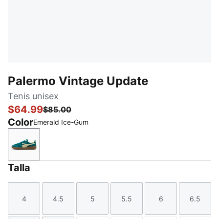
Palermo Vintage Update
Tenis unisex
$64.99
$85.00
Color
Emerald Ice-Gum
Emerald Ice-Gum
Talla
4
4.5
5
5.5
6
6.5
Talla
Talla
Talla
Talla
Talla
Talla