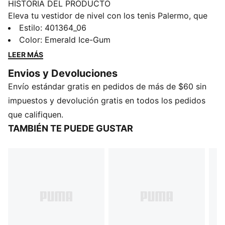
HISTORIA DEL PRODUCTO
Eleva tu vestidor de nivel con los tenis Palermo, que
se convirtieron rápidamente en un clásico de las
Estilo
:
401364_06
tribunas de los estadios de fútbol. Con una parte
Color
:
Emerald Ice-Gum
superior de textil, Formstrip PUMA en cuero de grano
LEER MÁS
grueso y una plantilla Ortholite® sintética, esta versión
Envios y Devoluciones
unisex combina el encanto retro con una onda
Envío estándar gratis en pedidos de más de $60 sin
moderna. Perfectos para hacer una declaración de
estilo vayas donde vayas.
impuestos y devolución gratis en todos los pedidos
DETALLES
que califiquen.
Cubierta textil
TAMBIÉN TE PUEDE GUSTAR
Superposiciones de gamuza en lateral, empeine, ojales
y talón
Plantilla sintética Ortholite®
Con la marca PUMA metalizada en lateral y talón
Detalles de la marca PUMA