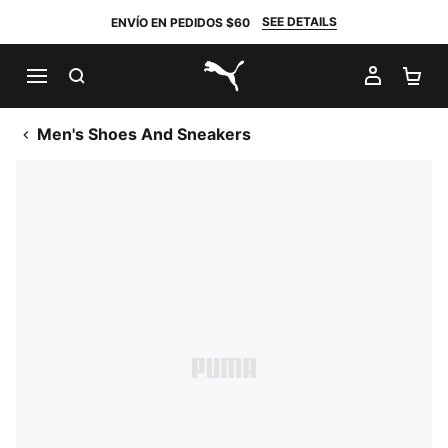
SEE DETAILS
ENVÍO EN PEDIDOS $60
BUSCAR
MI CUE
CA
PUMA.com
Men's Shoes And Sneakers