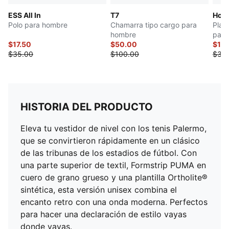
ESS All In
T7
Hous
Polo para hombre
Chamarra tipo cargo para
Play
hombre
para
$17.50
$50.00
$15
$35.00
$100.00
$30
HISTORIA DEL PRODUCTO
Eleva tu vestidor de nivel con los tenis Palermo,
que se convirtieron rápidamente en un clásico
de las tribunas de los estadios de fútbol. Con
una parte superior de textil, Formstrip PUMA en
cuero de grano grueso y una plantilla Ortholite®
sintética, esta versión unisex combina el
encanto retro con una onda moderna. Perfectos
para hacer una declaración de estilo vayas
donde vayas.