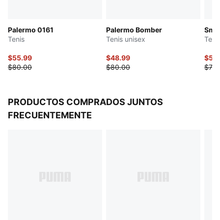
Palermo 0161
Palermo Bomber
Smas
Tenis
Tenis unisex
Teni
$55.99
$48.99
$54
$80.00
$80.00
$70.
PRODUCTOS COMPRADOS JUNTOS
FRECUENTEMENTE