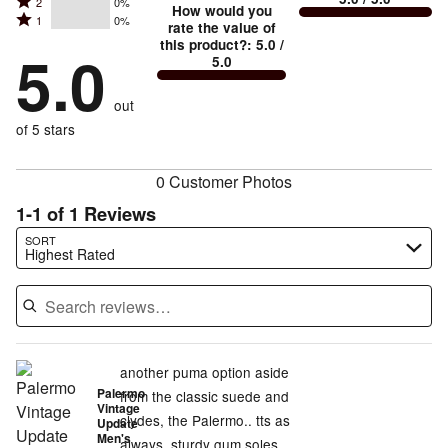
Rated
2
0%
3
stars
How would you
by
and
Rated
1
0%
2
stars
rate the value of
by
100%
True
1
this product?
:
5.0
/
stars
by
5.0
0%
of
5.0
stars
to
by
0%
of
reviewers
by
size
0%
of
reviewers
out
0%
of
reviewers
of
of 5 stars
reviewers
reviewers
0 Customer Photos
1-1 of 1 Reviews
Search reviews…
SORT
Highest Rated
another puma option aside
Palermo
from the classic suede and
Vintage
clydes, the Palermo.. tts as
Update
Men's
always, sturdy gum soles,