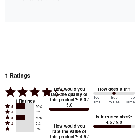
1
Ratings
How would you
How does it fit?
rate the quality of
100
Too
%
True
Too
this product?
:
5.0
/
1
Ratings
small
to size
large
5.0
between
Rated
5
50%
Rated
Too
4
0%
5
Is it true to size?
:
Rated
3
50%
4
small
stars
4.5
/ 5.0
Rated
2
0%
3
stars
How would you
by
and
Rated
1
0%
2
stars
rate the value of
by
50%
True
1
this product?
:
4.5
/
stars
by
0%