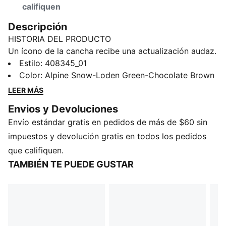
califiquen
Descripción
HISTORIA DEL PRODUCTO
Un ícono de la cancha recibe una actualización audaz.
Los Basket Trippy Camo transforman el clásico
Estilo
:
408345_01
estampado de camuflaje en un diseño vibrante sobre
Color
:
Alpine Snow-Loden Green-Chocolate Brown
una silueta atemporal inspirada en las canchas de
LEER MÁS
basquetbol. Diseñados para el estilo cotidiano con un
Envios y Devoluciones
toque distintivo.
Envío estándar gratis en pedidos de más de $60 sin
DETALLES
Ancho: regular
impuestos y devolución gratis en todos los pedidos
Tipo de puntera: redondeada
que califiquen.
Cierre: cordones
TAMBIÉN TE PUEDE GUSTAR
Tipo de talón: plano
Estampado inspirado en camuflaje
Detalles de marca PUMA