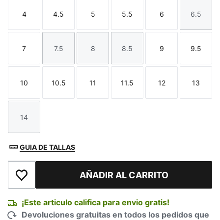
4
4.5
5
5.5
6
6.5
Talla
Talla
Talla
Talla
Talla
Talla
7
7.5
8
8.5
9
9.5
Talla
Talla
Talla
Talla
Talla
Talla
10
10.5
11
11.5
12
13
Talla
Talla
Talla
Talla
Talla
Talla
14
Talla
GUIA DE TALLAS
AÑADIR AL CARRITO
Añadir a la lista de deseos
¡Este articulo califica para envio gratis!
Devoluciones gratuitas en todos los pedidos que