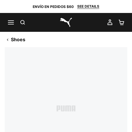
SEE DETAILS
ENVÍO EN PEDIDOS $60
BUSCAR
MI CUE
CA
PUMA.com
Shoes