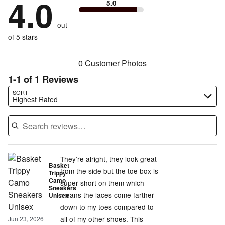
4.0
of
5.0
stars
to
by
50%
of
reviewers
by
size
0%
of
reviewers
out
0%
of
reviewers
of
of 5 stars
reviewers
reviewers
0 Customer Photos
1-1 of 1 Reviews
Search reviews…
SORT
Highest Rated
They’re alright, they look great
Basket
from the side but the toe box is
Trippy
Camo
super short on them which
Sneakers
means the laces come farther
Unisex
down to my toes compared to
all of my other shoes. This
Jun 23, 2026