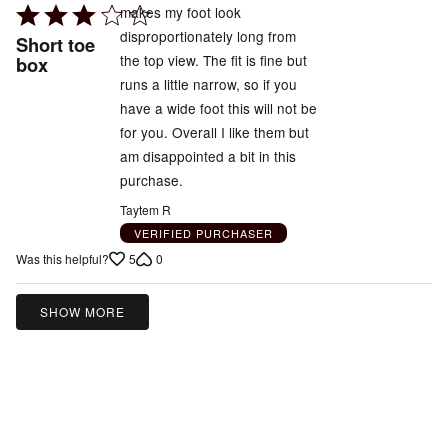
Rated
makes my foot look
3
disproportionately long from
Short toe
out
the top view. The fit is fine but
box
of
runs a little narrow, so if you
5
have a wide foot this will not be
for you. Overall I like them but
am disappointed a bit in this
purchase.
Taytem R
VERIFIED PURCHASER
5
0
Was this helpful?
SHOW MORE