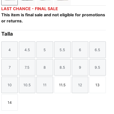
LAST CHANCE - FINAL SALE
This item is final sale and not eligible for promotions
or returns.
Talla
4
4.5
5
5.5
6
6.5
Talla
Talla
Talla
Talla
Talla
Talla
7
7.5
8
8.5
9
9.5
Talla
Talla
Talla
Talla
Talla
Talla
10
10.5
11
11.5
12
13
Talla
Talla
Talla
Talla
Talla
Talla
14
Talla