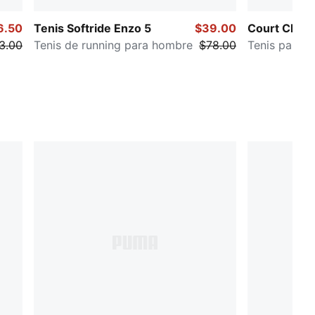
6.50
Tenis Softride Enzo 5
$39.00
Court Class
3.00
Tenis de running para hombre
$78.00
Tenis para 