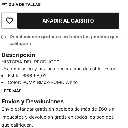
GUIA DE TALLAS
AÑADIR AL CARRITO
Añadir a la lista de deseos
Devoluciones gratuitas en todos los pedidos que
califiquen
Descripción
HISTORIA DEL PRODUCTO
Usa un clásico y haz una declaración de estilo. Estos
renovados tenis unisex de estilo urbano combinan
Estilo
:
399068_01
inspiración retro con detalles modernos. Su suave
Color
:
PUMA Black-PUMA White
cubierta de cuero corregido, un nuevo clip de
LEER MÁS
soporte en el talón y la plantilla SOFTFOAM+ te
Envios y Devoluciones
aportan comodidad vayas donde vayas y hagas lo
Envío estándar gratis en pedidos de más de $60 sin
que hagas. Con una entresuela ligeramente más alta,
impactá con cada paso.
impuestos y devolución gratis en todos los pedidos
CARACTERÍSTICAS Y BENEFICIOS
que califiquen.