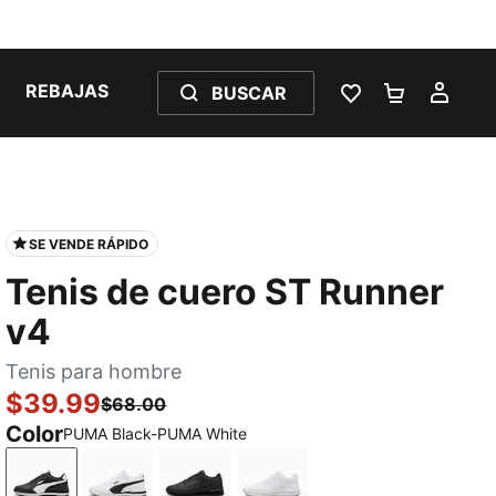
REBAJAS
BUSCAR
LISTA DE DESE
CARRITO 
MI C
SE VENDE RÁPIDO
Tenis de cuero ST Runner
v4
Tenis para hombre
$39.99
$68.00
Color
PUMA Black-PUMA White
PUMA Black-PUMA White
PUMA White-PUMA Black-Cast Iron
PUMA Black-Shadow Gray
PUMA White-Glacial Gray