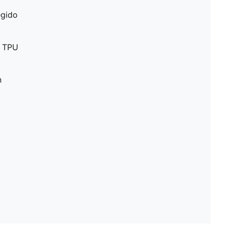
egido
n TPU
n