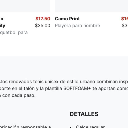
 x
$17.50
Camo Print
$1
ity
$35.00
Playera para hombre
$3
squetbol para
Estos renovados tenis unisex de estilo urbano combinan ins
oporte en el talón y la plantilla SOFTFOAM+ te aportan co
á con cada paso.
DETALLES
bricación responsable a
Calce regular