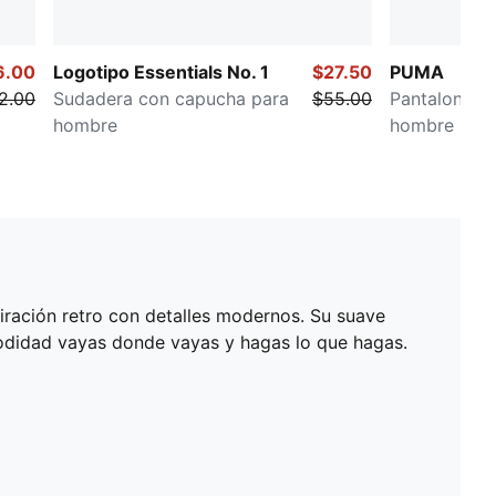
6.00
Logotipo Essentials No. 1
$27.50
PUMA
2.00
Sudadera con capucha para
$55.00
Pantalones 
hombre
hombre
piración retro con detalles modernos. Su suave
modidad vayas donde vayas y hagas lo que hagas.