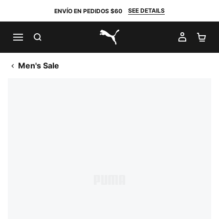
SEE DETAILS
ENVÍO EN PEDIDOS $60
BUSCAR
MI CUE
CA
PUMA.com
Men's Sale