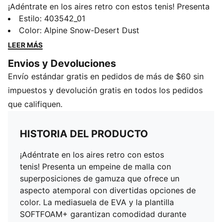
¡Adéntrate en los aires retro con estos tenis! Presenta
un empeine de malla con superposiciones de gamuza
Estilo
:
403542_01
que ofrece un aspecto atemporal con divertidas
Color
:
Alpine Snow-Desert Dust
opciones de color. La mediasuela de EVA y la plantilla
LEER MÁS
SOFTFOAM+ garantizan comodidad durante todo el
Envios y Devoluciones
día. Esta versión está equipada con un esquema de
Envío estándar gratis en pedidos de más de $60 sin
colores inspirado en el camuflaje. Haz que cada paso
sea una declaración con PUMA.
impuestos y devolución gratis en todos los pedidos
DETALLES
que califiquen.
Bota corta
Cierre con agujetas
HISTORIA DEL PRODUCTO
Ajuste regular
Suela exterior de goma
¡Adéntrate en los aires retro con estos
Detalles de la marca PUMA
tenis! Presenta un empeine de malla con
superposiciones de gamuza que ofrece un
aspecto atemporal con divertidas opciones de
color. La mediasuela de EVA y la plantilla
SOFTFOAM+ garantizan comodidad durante