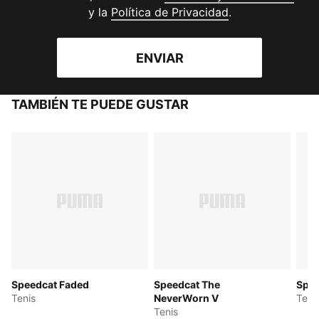
(
Se abre en una 
y la
Política de Privacidad
.
ENVIAR
TAMBIÉN TE PUEDE GUSTAR
Speedcat Faded
Speedcat The
Spe
Tenis
NeverWorn V
Teni
Tenis