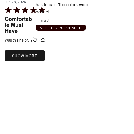
Jun 28, 2026
has to pair. The colors were
Rated
perfect.
5
Comfortab
Tamra J
out
le Must
VERIFIED PURCHASER
Have
of
5
2
0
Was this helpful?
SHOW MORE