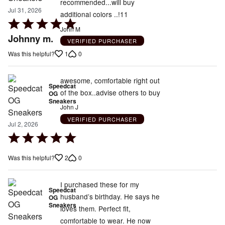
recommended...will buy
Jul 31, 2026
additional colors ..!11
Rated
John M
5
Johnny m.
VERIFIED PURCHASER
out
1
0
Was this helpful?
of
5
awesome, comfortable right out
Speedcat
of the box..advise others to buy
OG
Sneakers
John J
VERIFIED PURCHASER
Jul 2, 2026
Rated
5
2
0
Was this helpful?
out
of
5
I purchased these for my
Speedcat
husband’s birthday. He says he
OG
Sneakers
loves them. Perfect fit,
comfortable to wear. He now