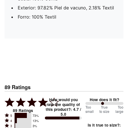
Exterior: 97.82% Piel de vacuno, 2.18% Textil
Forro: 100% Textil
89
Ratings
How would you
How does it fit?
rate the quality of
91
Too
%
True
Too
this product?
:
4.7
/
89
Ratings
small
to size
large
5.0
between
Rated
5
73%
Rated
Too
4
13%
5
Is it true to size?
:
Rated
3
3%
4