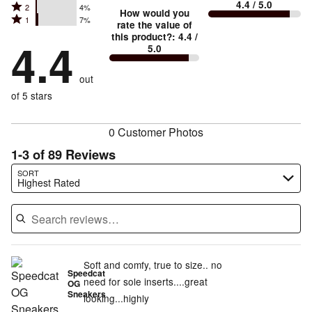
small
stars
4.4
/ 5.0
Rated
2
4%
3
stars
How would you
by
and
Rated
1
7%
2
stars
rate the value of
by
73%
True
1
this product?
:
4.4
/
stars
by
4.4
13%
of
5.0
stars
to
by
3%
of
reviewers
by
size
4%
of
reviewers
out
7%
of
reviewers
of
of 5 stars
reviewers
reviewers
0 Customer Photos
1-3 of 89 Reviews
Search reviews…
SORT
Highest Rated
Soft and comfy, true to size.. no
Speedcat
need for sole inserts....great
OG
Sneakers
looking...highly