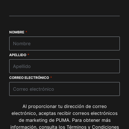
Entresuela de goma
Suela de goma
Formstrip PUMA de gamuza
PUMA Cat bordado en el empeine
NOMBRE
*
APELLIDO
*
CORREO ELECTRÓNICO
*
Al proporcionar tu dirección de correo
electrónico, aceptas recibir correos electrónicos
de marketing de PUMA. Para obtener más
(
Se 
información, consulta los
Términos y Condiciones