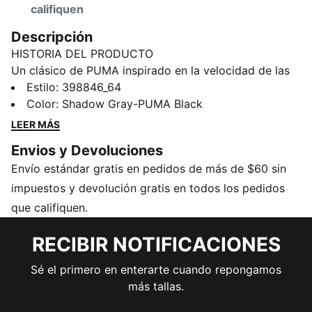
califiquen
Descripción
HISTORIA DEL PRODUCTO
Un clásico de PUMA inspirado en la velocidad de las
pistas: las Speedcat OG. Destacan entre la multitud
Estilo
:
398846_64
por su forma inspirada en los tenis de los corredores
Color
:
Shadow Gray-PUMA Black
de carreras y por sus líneas elegantes, de aspecto
LEER MÁS
rápido y atrevido. Lleva los deportes de motor a la
Envios y Devoluciones
calle y aduéñate de la tendencia del calzado de baja
Envío estándar gratis en pedidos de más de $60 sin
altura con esta nueva versión del icónico modelo.
CARACTERÍSTICAS Y BENEFICIOS
impuestos y devolución gratis en todos los pedidos
IMEVA: Material PUMA diseñado para brindar una
que califiquen.
sensación liviana y cómoda
Los productos de cuero PUMA respaldan la
RECIBIR NOTIFICACIONES
fabricación responsable a través del Leather Working
Sé el primero en enterarte cuando repongamos
Group: www.leatherworkinggroup.com
más tallas.
DETALLES
Cubierta de cuero