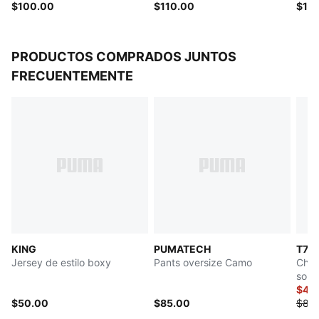
$100.00
$110.00
$11
PRODUCTOS COMPRADOS JUNTOS
FRECUENTEMENTE
KING
PUMATECH
T7
Jersey de estilo boxy
Pants oversize Camo
Cham
sobr
homb
$42
$50.00
$85.00
$85