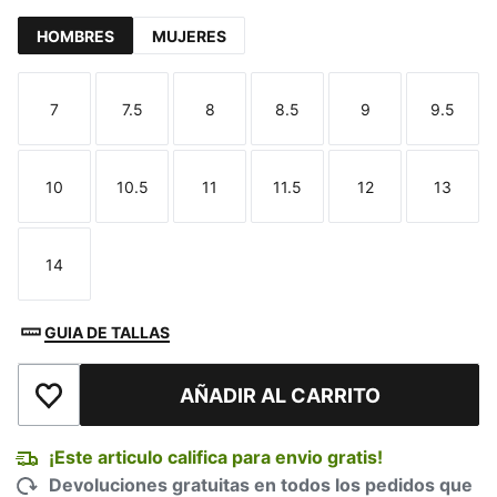
HOMBRES
MUJERES
7
7.5
8
8.5
9
9.5
Talla
Talla
Talla
Talla
Talla
Talla
10
10.5
11
11.5
12
13
Talla
Talla
Talla
Talla
Talla
Talla
14
Talla
GUIA DE TALLAS
AÑADIR AL CARRITO
Añadir a la lista de deseos
¡Este articulo califica para envio gratis!
Devoluciones gratuitas en todos los pedidos que