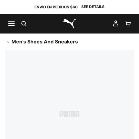
SEE DETAILS
ENVÍO EN PEDIDOS $60
BUSCAR
MI CUE
CA
PUMA.com
Men's Shoes And Sneakers