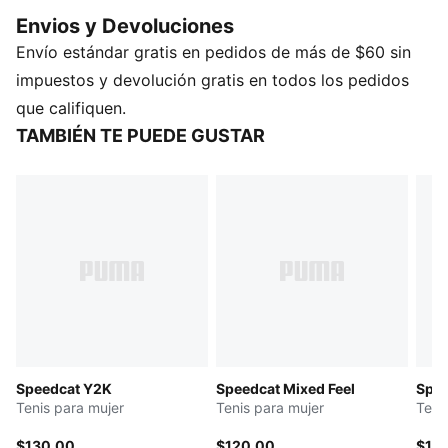
tiempos por vuelta. Nacieron como un estilo de
Envios y Devoluciones
Fórmula 1®, pero con el paso de las décadas
Envío estándar gratis en pedidos de más de $60 sin
encontraron un nuevo circuito, trascendiendo las
pistas de Mónaco para llegar a las calles de las
impuestos y devolución gratis en todos los pedidos
capitales de la moda alrededor del mundo.
que califiquen.
DETALLES
TAMBIÉN TE PUEDE GUSTAR
Calce regular
Empeine redondeado
Con cordones
Cubierta metalizada
Talón plano
Speedcat Y2K
Speedcat Mixed Feel
Spee
Tenis para mujer
Tenis para mujer
Teni
$130.00
$120.00
$11