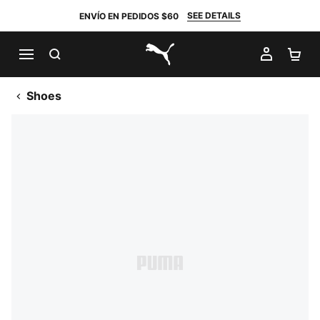
SEE DETAILS
ENVÍO EN PEDIDOS $60
BUSCAR
MI CUE
CA
PUMA.com
Shoes