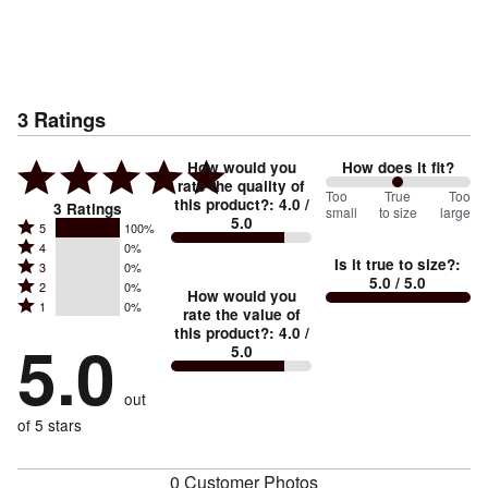
3
Ratings
How would you
How does it fit?
rate the quality of
100
Too
%
True
Too
this product?
:
4.0
/
3
Ratings
small
to size
large
5.0
between
Rated
5
100%
Rated
Too
4
0%
5
Is it true to size?
:
Rated
3
0%
4
small
stars
5.0
/ 5.0
Rated
2
0%
3
stars
How would you
by
and
Rated
1
0%
2
stars
rate the value of
by
100%
True
1
this product?
:
4.0
/
stars
by
5.0
0%
of
5.0
stars
to
by
0%
of
reviewers
by
size
0%
of
reviewers
out
0%
of
reviewers
of
of 5 stars
reviewers
reviewers
0 Customer Photos