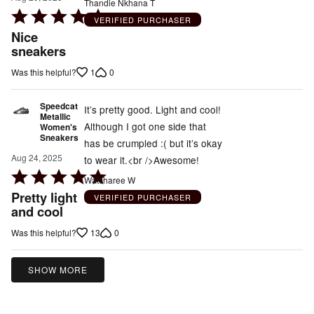
Thandie Nkhana T
Rated
VERIFIED PURCHASER
5
Nice
out
sneakers
of
1
0
Was this helpful?
5
Speedcat
It’s pretty good. Light and cool!
Metallic
Although I got one side that
Women's
Sneakers
has be crumpled :( but it’s okay
Aug 24, 2025
to wear it.<br />Awesome!
Rated
Watcharee W
5
Pretty light
VERIFIED PURCHASER
out
and cool
of
13
0
Was this helpful?
5
SHOW MORE