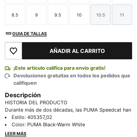
8.5
9
9.5
10
10.5
11
Talla
Talla
Talla
Talla
Talla
Talla
GUIA DE TALLAS
AÑADIR AL CARRITO
Añadir a la lista de deseos
¡Este articulo califica para envio gratis!
Devoluciones gratuitas en todos los pedidos que
califiquen
Descripción
HISTORIA DEL PRODUCTO
Durante más de dos décadas, las PUMA Speedcat han
sido un ícono de la cultura de las pistas y la moda
Estilo
:
405357_02
urbana. Nacieron como un estilo motorsport,
Color
:
PUMA Black-Warm White
diseñadas para ayudar a recortar milisegundos en los
LEER MÁS