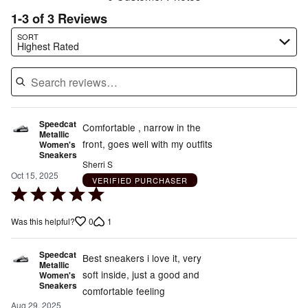
1-3 of 3 Reviews
Search reviews…
SORT
Highest Rated
Speedcat
Comfortable , narrow in the
Metallic
front, goes well with my outfits
Women's
Sneakers
Sherri S
Oct 15, 2025
VERIFIED PURCHASER
Rated
5
0
1
Was this helpful?
out
of
Speedcat
5
Best sneakers i love it, very
Metallic
soft inside, just a good and
Women's
Sneakers
comfortable feeling
Aug 29, 2025