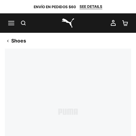
SEE DETAILS
ENVÍO EN PEDIDOS $60
BUSCAR
MI CUE
CA
PUMA.com
Shoes