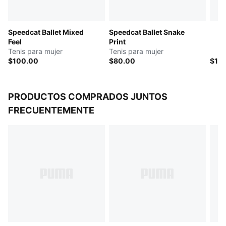
Tipo de talón: Plano
Detalles de la marca PUMA
Speedcat Ballet Mixed
Speedcat Ballet Snake
Feel
Print
Tenis para mujer
Tenis para mujer
$100.00
$80.00
$10
PRODUCTOS COMPRADOS JUNTOS
FRECUENTEMENTE