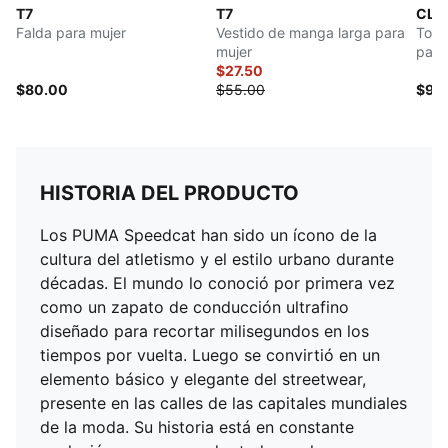
T7
T7
CLR
Falda para mujer
Vestido de manga larga para
Top 
mujer
para
$27.50
$80.00
$55.00
$95
HISTORIA DEL PRODUCTO
Los PUMA Speedcat han sido un ícono de la
cultura del atletismo y el estilo urbano durante
décadas. El mundo lo conoció por primera vez
como un zapato de conducción ultrafino
diseñado para recortar milisegundos en los
tiempos por vuelta. Luego se convirtió en un
elemento básico y elegante del streetwear,
presente en las calles de las capitales mundiales
de la moda. Su historia está en constante