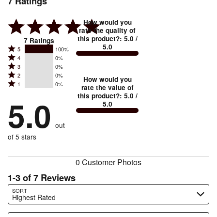
7
Ratings
How would you
rate the quality of
this product?
:
5.0
/
7
Ratings
5.0
Rated
5
100%
Rated
4
0%
5
Rated
3
0%
4
stars
Rated
2
0%
3
stars
How would you
by
Rated
1
0%
2
stars
rate the value of
by
100%
1
this product?
:
5.0
/
stars
by
5.0
0%
of
5.0
stars
by
0%
of
reviewers
by
0%
of
reviewers
out
0%
of
reviewers
of
of 5 stars
reviewers
reviewers
0 Customer Photos
1-3 of 7 Reviews
Search reviews…
SORT
Highest Rated