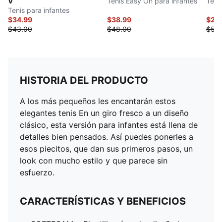
V
Tenis Easy On para infantes
Teni
Tenis para infantes
$34.99
$38.99
$25
$43.00
$48.00
$50
HISTORIA DEL PRODUCTO
A los más pequeños les encantarán estos
elegantes tenis En un giro fresco a un diseño
clásico, esta versión para infantes está llena de
detalles bien pensados. Así puedes ponerles a
esos piecitos, que dan sus primeros pasos, un
look con mucho estilo y que parece sin
esfuerzo.
CARACTERÍSTICAS Y BENEFICIOS