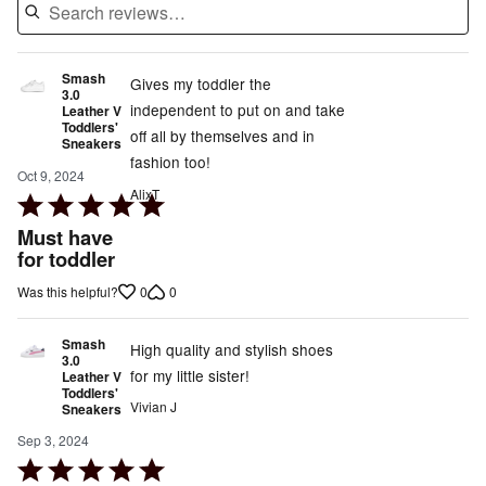
Smash
Gives my toddler the
3.0
independent to put on and take
Leather V
Toddlers'
off all by themselves and in
Sneakers
fashion too!
Oct 9, 2024
AlixT
Rated
5
Must have
out
for toddler
of
0
0
Was this helpful?
5
Smash
High quality and stylish shoes
3.0
for my little sister!
Leather V
Toddlers'
Vivian J
Sneakers
Sep 3, 2024
Rated