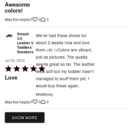
5
Awesome
out
colors!
of
0
0
Was this helpful?
5
Smash
We've had these shoes for
3.0
about 2 weeks now and love
Leather V
Toddlers'
them.<br />Colors are vibrant,
Sneakers
just as pictured. The quality
Jul 30, 2024
seems great so far. The leather
Rated
feels soft but my toddler hasn't
5
Love
managed to scuff them yet. I
out
would buy these again.
of
MrsMoney
5
0
0
Was this helpful?
SHOW MORE