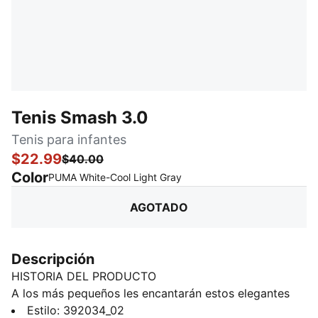
Tenis Smash 3.0
Tenis para infantes
$22.99
$40.00
Color
:
agotado
PUMA White-Cool Light Gray
AGOTADO
Descripción
HISTORIA DEL PRODUCTO
A los más pequeños les encantarán estos elegantes
tenis En un giro fresco a un diseño clásico, esta
Estilo
:
392034_02