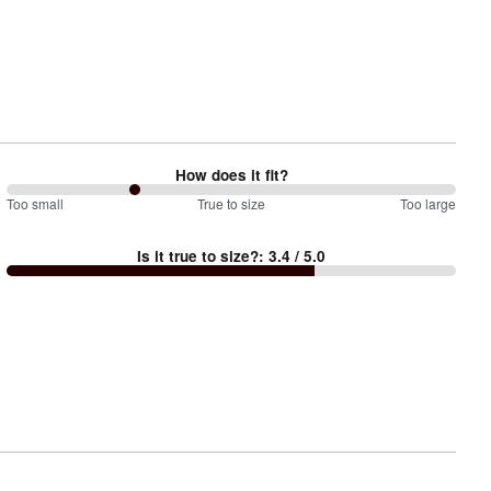
How does it fit?
57
Too small
%
True to size
Too large
between
Is it true to size?
:
3.4
/ 5.0
Too
small
and
True
to
size