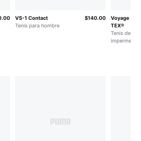
0.00
VS-1 Contact
$140.00
Voyage NIT
Tenis para hombre
TEX®
Tenis de trai
impermeable