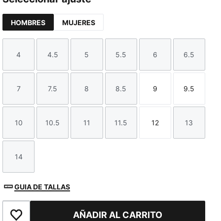
HOMBRES
MUJERES
4
4.5
5
5.5
6
6.5
Talla
Talla
Talla
Talla
Talla
Talla
7
7.5
8
8.5
9
9.5
Talla
Talla
Talla
Talla
Talla
Talla
10
10.5
11
11.5
12
13
Talla
Talla
Talla
Talla
Talla
Talla
14
Talla
GUIA DE TALLAS
AÑADIR AL CARRITO
Añadir a la lista de deseos