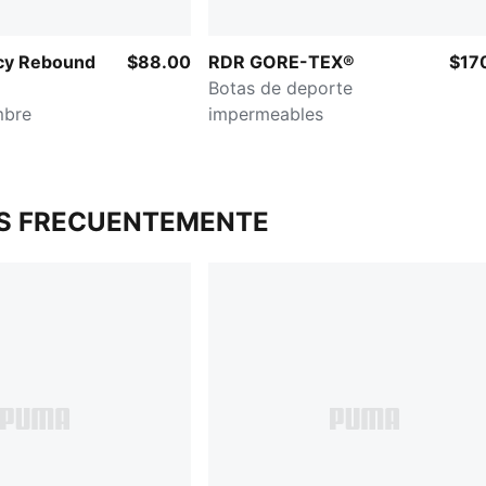
cy Rebound
$88.00
RDR GORE-TEX®
$17
Botas de deporte
mbre
impermeables
S FRECUENTEMENTE