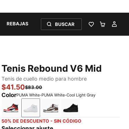
REBAJAS
BUSCAR
LISTA DE DESE
CARRITO 
MI C
Tenis Rebound V6 Mid
Tenis de cuello medio para hombre
$41.50
$83.00
Color
PUMA White-PUMA White-Cool Light Gray
PUMA White-PUMA Black-For All Time Red
PUMA White-PUMA White-Cool Light Gray
PUMA White-Flat Bronze
PUMA Black-PUMA Black-
50% DE DESCUENTO - SIN CÓDIGO
Seleccionar ajuste