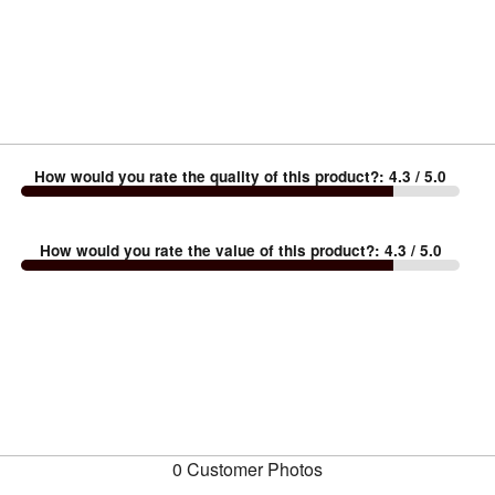
How would you rate the quality of this product?
:
4.3
/ 5.0
How would you rate the value of this product?
:
4.3
/ 5.0
0 Customer Photos