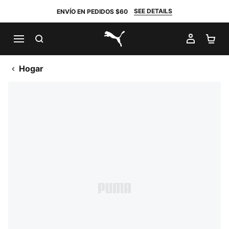
SEE DETAILS
ENVÍO EN PEDIDOS $60
BUSCAR
MI CUE
CA
PUMA.com
Hogar