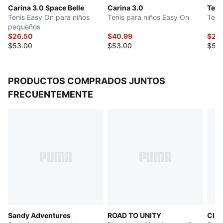
Carina 3.0 Space Belle
Carina 3.0
Teni
Forro de malla transpirable
Tenis Easy On para niños
Tenis para niños Easy On
Teni
Plantilla blanda de EVA
pequeños
PUMA Niños: recomendado para niños de 4 a 8 años
$26.50
$40.99
$24
$53.00
$53.00
$55
PRODUCTOS COMPRADOS JUNTOS
FRECUENTEMENTE
Sandy Adventures
ROAD TO UNITY
Club