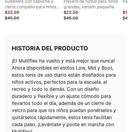
Sudadera con capucha y
Playera de fútbol para niños
Pant
cierre completo para niños
grandes, versión pequeña
pequeños
$22.50
$22.50
$16
$45.00
$45.00
$40
HISTORIA DEL PRODUCTO
¡El Multiflex ha vuelto y está mejor que nunca!
Ahora disponibles en estilos Low, Mid y Boot,
estos tenis de uso diario están diseñados para
niños activos, perfectos para la escuela, el
recreo y todo lo demás. Con un diseño
duradero y flexible y un ajuste cómodo para
llevarlos todo el día, además de un cierre de
velcro para que los niños puedan ponérselos y
quitárselos rápidamente, estos tenis facilitan
cada paso. ¡Levántate y ponte en marcha con
Multiflex!