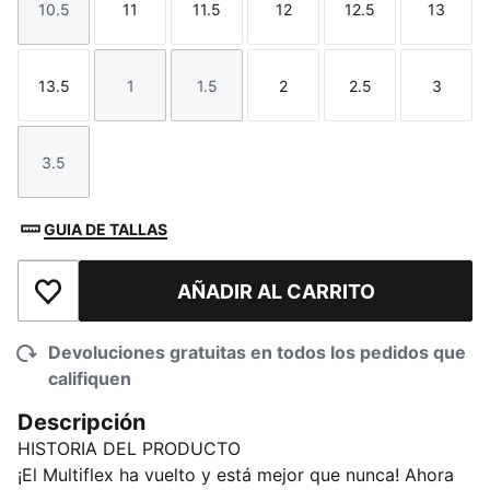
10.5
11
11.5
12
12.5
13
Talla
Talla
Talla
Talla
Talla
Talla
13.5
1
1.5
2
2.5
3
Talla
Talla
Talla
Talla
Talla
Talla
3.5
Talla
GUIA DE TALLAS
AÑADIR AL CARRITO
Añadir a la lista de deseos
Devoluciones gratuitas en todos los pedidos que
califiquen
Descripción
HISTORIA DEL PRODUCTO
¡El Multiflex ha vuelto y está mejor que nunca! Ahora