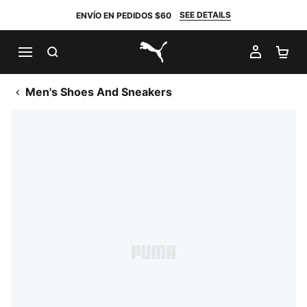
SEE DETAILS
ENVÍO EN PEDIDOS $60
BUSCAR
MI CUE
CA
PUMA.com
Men's Shoes And Sneakers