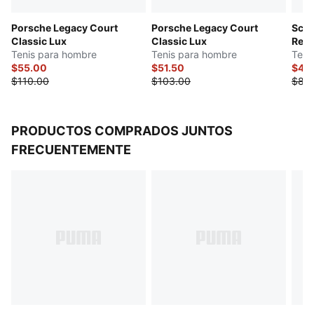
Diseño: Entresuela apilada
Porsche Legacy Court
Porsche Legacy Court
Scud
Marca Porsche Legacy
Classic Lux
Classic Lux
Rebo
Parte superior: Sintéticos; Forro: Textil; Plantilla: Textil;
Tenis para hombre
Tenis para hombre
Teni
Suela: Caucho
$55.00
$51.50
$42
$110.00
$103.00
$85
PRODUCTOS COMPRADOS JUNTOS
FRECUENTEMENTE