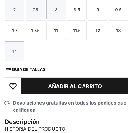
7
7.5
8
8.5
9
9.5
Talla
Talla
Talla
Talla
Talla
Talla
10
10.5
11
11.5
12
13
Talla
Talla
Talla
Talla
Talla
Talla
14
Talla
GUIA DE TALLAS
AÑADIR AL CARRITO
Añadir a la lista de deseos
Devoluciones gratuitas en todos los pedidos que
califiquen
Descripción
HISTORIA DEL PRODUCTO