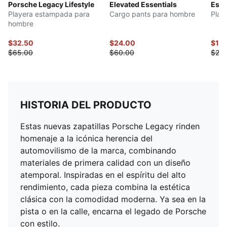
Porsche Legacy Lifestyle
Elevated Essentials
Esse
Playera estampada para
Cargo pants para hombre
Play
hombre
$32.50
$24.00
$12.
$65.00
$60.00
$25.
HISTORIA DEL PRODUCTO
Estas nuevas zapatillas Porsche Legacy rinden
homenaje a la icónica herencia del
automovilismo de la marca, combinando
materiales de primera calidad con un diseño
atemporal. Inspiradas en el espíritu del alto
rendimiento, cada pieza combina la estética
clásica con la comodidad moderna. Ya sea en la
pista o en la calle, encarna el legado de Porsche
con estilo.