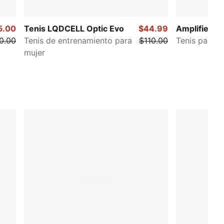
5.00
Tenis LQDCELL Optic Evo
$44.99
Amplifier S
0.00
Tenis de entrenamiento para
$110.00
Tenis para m
mujer