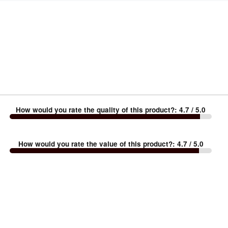
How would you rate the quality of this product?
:
4.7
/ 5.0
How would you rate the value of this product?
:
4.7
/ 5.0