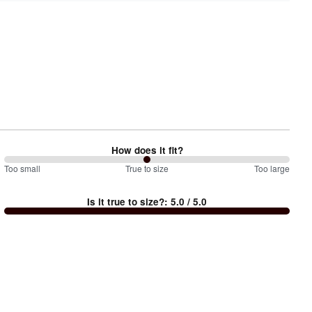
How does it fit?
100
Too small
%
True to size
Too large
between
Is it true to size?
:
5.0
/ 5.0
Too
small
and
True
to
size