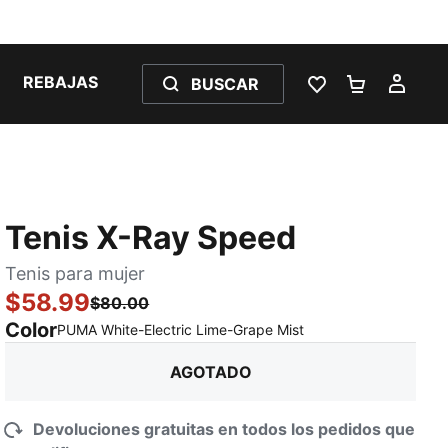
REBAJAS
BUSCAR
LISTA DE DESE
CARRITO 
MI C
Tenis X-Ray Speed
Tenis para mujer
$58.99
$80.00
Color
:
agotado
PUMA White-Electric Lime-Grape Mist
AGOTADO
Devoluciones gratuitas en todos los pedidos que