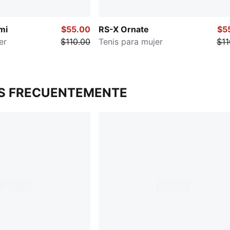
mi
$55.00
RS-X Ornate
$5
er
$110.00
Tenis para mujer
$11
S FRECUENTEMENTE