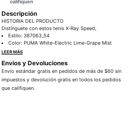
califiquen
Descripción
HISTORIA DEL PRODUCTO
Distínguete con estos tenis X-Ray Speed,
especialmente diseñados para un máximo
Estilo
:
387063_54
rendimiento, y obtén mucho más que lo que se ve a
Color
:
PUMA White-Electric Lime-Grape Mist
simple vista. Lo retro y lo moderno se combinan en
LEER MÁS
esta nueva y ágil versión del icónico diseño de los
Envios y Devoluciones
PUMA X-Ray. Sus detalles en bajo relieve y apliques
Envío estándar gratis en pedidos de más de $60 sin
angulares, en adición a la máxima comodidad de la
plantilla SOFTFOAM+, resultan en un look urbano que
impuestos y devolución gratis en todos los pedidos
es tan fuerte y dinámico como la mujer que los usa.
que califiquen.
¿Necesitas velocidad? ¿Necesitas Speed? Nosotros
también.
CARACTERÍSTICAS Y BENEFICIOS
SOFTFOAM+: Cómoda plantilla PUMA, diseñada para
proporcionar comodidad y amortiguación suave
durante todo el día.