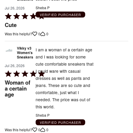
Sheba P
Jul 26, 2026
Rated
VERIFIED PURCHASER
5
Cute
out
0
0
Was this helpful?
of
5
Vikky v3
I am a woman of a certain age
Women's
and I was looking for some
Sneakers
cute comfortable sneakers that
Jul 26, 2026
I could ware with casual
Rated
dresses as well as pants and
5
Woman of
jeans. These are so cute and
out
a certain
comfortable, just what I
age
of
needed. The price was out of
5
this world.
Sheba P
VERIFIED PURCHASER
0
0
Was this helpful?