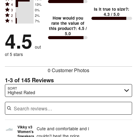
Rated
Too
4
13%
5
Is it true to size?
:
Rated
3
0%
4
small
stars
4.3
/ 5.0
Rated
2
2%
3
stars
How would you
by
and
Rated
1
7%
2
stars
rate the value of
by
78%
True
1
this product?
:
4.5
/
stars
by
4.5
13%
of
5.0
stars
to
by
0%
of
reviewers
by
size
2%
of
reviewers
out
7%
of
reviewers
of
of 5 stars
reviewers
reviewers
0 Customer Photos
1-3 of 145 Reviews
Search reviews…
SORT
Highest Rated
Vikky v3
Cute and comfortable and i
Women's
couldn't beat the price
Sneakers