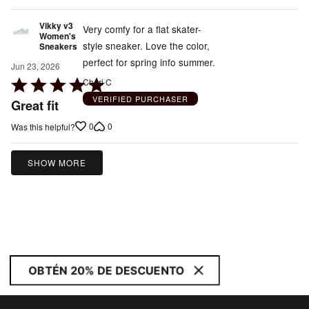
Vikky v3
Very comfy for a flat skater-
Women's
style sneaker. Love the color,
Sneakers
perfect for spring info summer.
Jun 23, 2026
Rated
Cheri C
5
VERIFIED PURCHASER
Great fit
out
0
0
Was this helpful?
of
5
SHOW MORE
OBTÉN 20% DE DESCUENTO