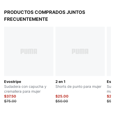
PRODUCTOS COMPRADOS JUNTOS
FRECUENTEMENTE
Evostripe
2 en 1
Esse
Sudadera con capucha y
Shorts de punto para mujer
Suda
cremallera para mujer
muje
$37.50
$25.00
$27.
$75.00
$50.00
$55