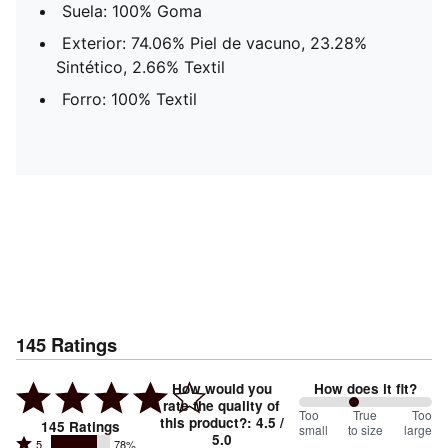
Suela: 100% Goma
Exterior: 74.06% Piel de vacuno, 23.28%
Sintético, 2.66% Textil
Forro: 100% Textil
145
Ratings
How would you
How does it fit?
rate the quality of
83
Too
%
True
Too
this product?
:
4.5
/
145
Ratings
small
to size
large
5.0
between
Rated
5
78%