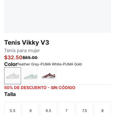
Tenis Vikky V3
Tenis para mujer
$32.50
$65.00
Color
Feather Gray-PUMA White-PUMA Gold
Feather Gray-PUMA White-PUMA Gold
Sea Glass-PUMA White
Raisin-PUMA White-Alpine Snow
50% DE DESCUENTO - SIN CÓDIGO
Talla
5.5
6
6.5
7
7.5
8
Talla
Talla
Talla
Talla
Talla
Talla