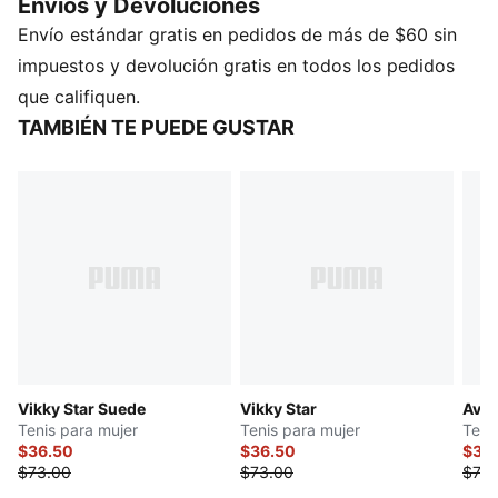
Envios y Devoluciones
una amortiguación óptima, para hacer de ellos unos
Envío estándar gratis en pedidos de más de $60 sin
tenis absolutamente inmejorables de uso diario.
CARACTERÍSTICAS Y BENEFICIOS
impuestos y devolución gratis en todos los pedidos
SOFTFOAM+: Cómoda plantilla PUMA, diseñada para
que califiquen.
proporcionar una amortiguación suave durante todo
TAMBIÉN TE PUEDE GUSTAR
el día
DETALLES
Cuello bajo
Empeine de gamuza
Plantilla SoftFoam+
Suela de goma
Con cordones
PUMA Formstrip en ambos laterales
Etiqueta con logo PUMA No. 1, en lengüeta
Logo PUMA No. 2 en lateral
Vikky Star Suede
Vikky Star
Avel
Forro textil
Tenis para mujer
Tenis para mujer
Teni
$36.50
$36.50
$36
$73.00
$73.00
$73.