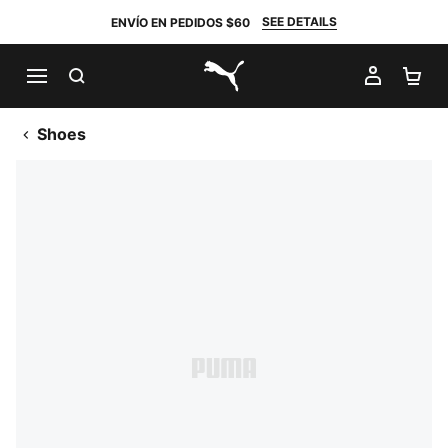
SEE DETAILS
ENVÍO EN PEDIDOS $60
BUSCAR
MI CUE
CA
PUMA.com
Shoes