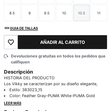
8.5
9
9.5
10
10.5
11
Talla
Talla
Talla
Talla
Talla
Talla
GUIA DE TALLAS
AÑADIR AL CARRITO
Añadir a la lista de deseos
Devoluciones gratuitas en todos los pedidos que
califiquen
Descripción
HISTORIA DEL PRODUCTO
Los Vikky se caracterizan por su diseño elegante,
suave y discreto. Hemos renovado esta silueta familiar
Estilo
:
383023_15
con una moderna suela, pero manteniendo las líneas
Color
:
Feather Gray-PUMA White-PUMA Gold
minimalistas y los clásicos detalles de los modelos
LEER MÁS
anteriores. Nuestra plantilla SOFTFOAM+ les añade