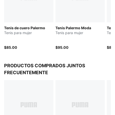
Wordmark PUMA en bajorrelieve en lengüeta
Cubierta de material sintético
Plantilla de material sintético
Entresuela de goma
Tenis de cuero Palermo
Tenis Palermo Moda
Teni
Suela de goma
Tenis para mujer
Tenis para mujer
Teni
$85.00
$95.00
$85
PRODUCTOS COMPRADOS JUNTOS
FRECUENTEMENTE