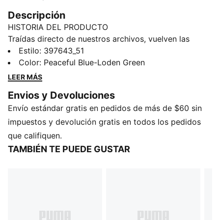
Descripción
HISTORIA DEL PRODUCTO
Traídas directo de nuestros archivos, vuelven las
PUMA Palermo. Este modelo debutó a principios de
Estilo
:
397643_51
los años 80 y se convirtió rápidamente en un clásico
Color
:
Peaceful Blue-Loden Green
de las gradas de los estadios de fútbol; ahora, lo
LEER MÁS
trajimos de vuelta para los fans. Esta versión para
Envios y Devoluciones
adolescentes cuenta con la emblemática etiqueta en
Envío estándar gratis en pedidos de más de $60 sin
la cubierta, el característico empeine en forma de T y
la suela de goma del modelo original. Además, suma
impuestos y devolución gratis en todos los pedidos
una cubierta de gamuza, Formstrip PUMA de cuero y
que califiquen.
logo PUMA metalizado.
TAMBIÉN TE PUEDE GUSTAR
CARACTERÍSTICAS Y BENEFICIOS
Los productos de cuero PUMA respaldan la
fabricación responsable a través del Leather Working
Group: www.leatherworkinggroup.com
DETALLES
Cubierta de gamuza