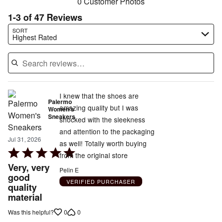
0 Customer Photos
1-3 of 47 Reviews
Search reviews…
SORT
Highest Rated
I knew that the shoes are
Palermo
amazing quality but I was
Women's
Sneakers
shocked with the sleekness
and attention to the packaging
Jul 31, 2026
as well! Totally worth buying
Rated
from the original store
5
Very, very
Pelin E
out
good
VERIFIED PURCHASER
quality
of
material
5
0
0
Was this helpful?