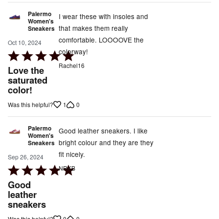
Palermo
I wear these with insoles and
Women's
that makes them really
Sneakers
comfortable. LOOOOVE the
Oct 10, 2024
colorway!
Rated
5
Rachel16
Love the
out
saturated
color!
of
5
1
0
Was this helpful?
Palermo
Good leather sneakers. I like
Women's
bright colour and they are they
Sneakers
fit nicely.
Sep 26, 2024
Rated
NRKB
5
Good
out
leather
sneakers
of
5
0
0
Was this helpful?