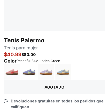
Tenis Palermo
Tenis para mujer
$40.99
$80.00
Color
:
agotado
Peaceful Blue-Loden Green
Rosy Outlook-Gum
Intense Lavender-Gum
Light Lavender-Warm White
Sea Illusion-Buttercream
AGOTADO
Devoluciones gratuitas en todos los pedidos que
califiquen