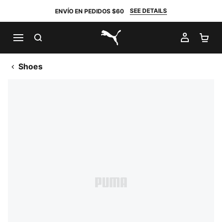
SEE DETAILS
ENVÍO EN PEDIDOS $60
BUSCAR
MI CUE
CA
PUMA.com
Shoes