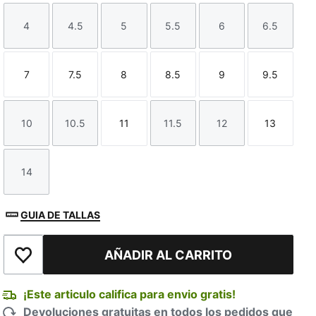
4
4.5
5
5.5
6
6.5
Talla
Talla
Talla
Talla
Talla
Talla
7
7.5
8
8.5
9
9.5
Talla
Talla
Talla
Talla
Talla
Talla
10
10.5
11
11.5
12
13
Talla
Talla
Talla
Talla
Talla
Talla
14
Talla
GUIA DE TALLAS
AÑADIR AL CARRITO
Añadir a la lista de deseos
¡Este articulo califica para envio gratis!
Devoluciones gratuitas en todos los pedidos que