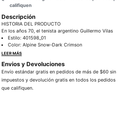
califiquen
Descripción
HISTORIA DEL PRODUCTO
En los años 70, el tenista argentino Guillermo Vilas
fue protagonista de grandes victorias. No mucho
Estilo
:
401598_01
tiempo después, en los años 80, creamos su calzado
Color
:
Alpine Snow-Dark Crimson
emblemática, el GV Special, que le rinde homenaje
LEER MÁS
con sus iniciales y que trae la estética de la cancha a
Envios y Devoluciones
las calles, en un estilo que sigue siendo icónico hasta
Envío estándar gratis en pedidos de más de $60 sin
el día de hoy. Esta versión unisex forma parte de
nuestra colección PALAIS ARTISAN, inspirada en la
impuestos y devolución gratis en todos los pedidos
rica herencia de Marruecos.
que califiquen.
DETALLES
Calce regular
Cubierta de cuero
Con cordones
Entresuela de goma EVA
Suela de goma