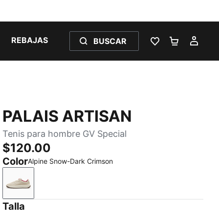
REBAJAS
BUSCAR
LISTA DE DESE
CARRITO 
MI C
PALAIS ARTISAN
Tenis para hombre GV Special
$120.00
Color
Alpine Snow-Dark Crimson
Alpine Snow-Dark Crimson
Talla