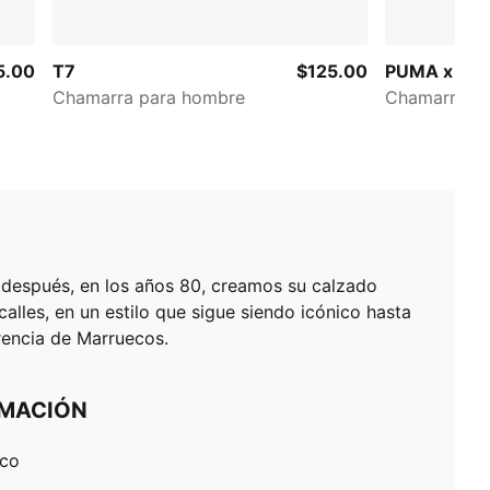
5.00
T7
$125.00
PUMA x SIN
Chamarra para hombre
Chamarra pa
o después, en los años 80, creamos su calzado
calles, en un estilo que sigue siendo icónico hasta
rencia de Marruecos.
RMACIÓN
ico