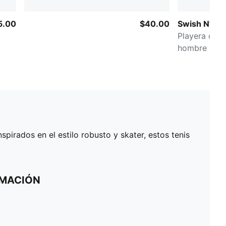
5.00
$40.00
Swish N' Ink
Playera de 
hombre
spirados en el estilo robusto y skater, estos tenis
RMACIÓN