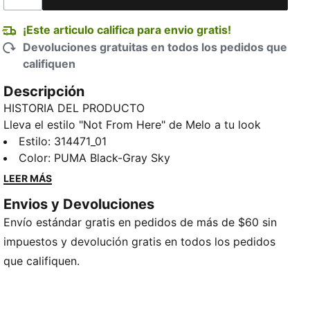
¡Este articulo califica para envio gratis!
Devoluciones gratuitas en todos los pedidos que
califiquen
Descripción
HISTORIA DEL PRODUCTO
Lleva el estilo "Not From Here" de Melo a tu look
fuera de la cancha con los tenis de básquetbol
Estilo
:
314471_01
LaFrancé. Inspirados en el estilo robusto y skater,
Color
:
PUMA Black-Gray Sky
estos tenis son tan cómodos como atractivos. Llevan
LEER MÁS
estampados detalles de Melo y su marca LaFrancé.
Envios y Devoluciones
DETALLES
Envío estándar gratis en pedidos de más de $60 sin
Producto diseñado para: básquetbol
Ancho: regular
impuestos y devolución gratis en todos los pedidos
Cierre: cordones
que califiquen.
Tipo de talón: Plano
Pronación: neutra
Amortiguación: Max