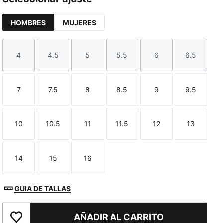
HOMBRES
MUJERES
4
4.5
5
5.5
6
6.5
Talla
Talla
Talla
Talla
Talla
Talla
7
7.5
8
8.5
9
9.5
Talla
Talla
Talla
Talla
Talla
Talla
10
10.5
11
11.5
12
13
Talla
Talla
Talla
Talla
Talla
Talla
14
15
16
Talla
Talla
Talla
GUIA DE TALLAS
AÑADIR AL CARRITO
Añadir a la lista de deseos