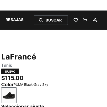
REBAJAS
BUSCAR
LISTA DE DESE
CARRITO 
MI C
LaFrancé
Tenis
NUEVO
$115.00
Color
PUMA Black-Gray Sky
PUMA Black-Gray Sky
Seleccionar ajuste