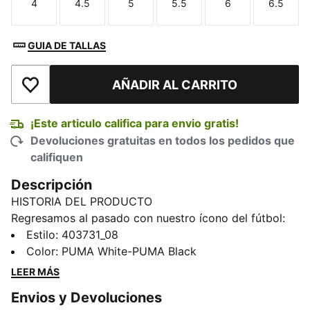
4
4.5
5
5.5
6
6.5
Talla
Talla
Talla
Talla
Talla
Talla
GUIA DE TALLAS
AÑADIR AL CARRITO
Añadir a la lista de deseos
¡Este articulo califica para envio gratis!
Devoluciones gratuitas en todos los pedidos que
califiquen
Descripción
HISTORIA DEL PRODUCTO
Regresamos al pasado con nuestro ícono del fútbol:
King Indoor. A principios de los 2000, estos tenis
Estilo
:
403731_08
representaban la cultura y el estilo juvenil, hoy los
Color
:
PUMA White-PUMA Black
traemos de vuelta para inspirar a la próxima
LEER MÁS
generación. Esos tenis de fútbol de salón trascienden
Envios y Devoluciones
el deporte y se han convertido en un icono de estilo