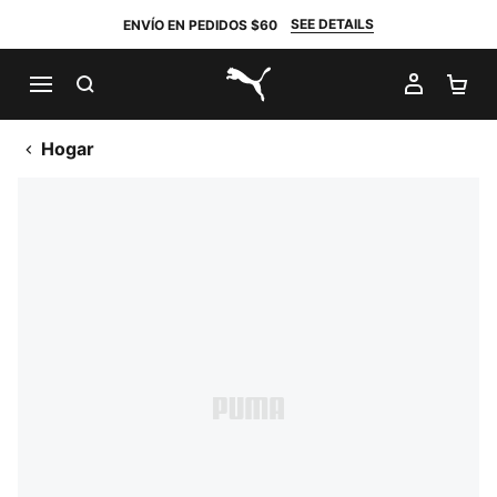
SEE DETAILS
ENVÍO EN PEDIDOS $60
BUSCAR
MI CUE
CA
PUMA.com
Hogar