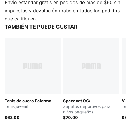
Envío estándar gratis en pedidos de más de $60 sin
dentro y fuera del campo.
DETALLES
impuestos y devolución gratis en todos los pedidos
Corte: regular
que califiquen.
Tipo de puntera: redondeada
TAMBIÉN TE PUEDE GUSTAR
Cierre: cordones
Forro: textil
Tipo de talón: plano
Tapa de lengüeta desmontable
PUMA Juvenil: Recomendado para niños y
adolescentes de 8 a 16 años
Tenis de cuero Palermo
Speedcat OG:
V-S2
Tenis juvenil
Zapatos deportivos para
Tenis
niños pequeños
$68.00
$70.00
$88