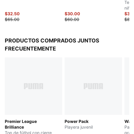
Teni
adolescentes de 8 a 16 años
niño
$32.50
$30.00
$38
$65.00
$60.00
$80
PRODUCTOS COMPRADOS JUNTOS
FRECUENTEMENTE
Premier League
Power Pack
Ward
Brilliance
Playera juvenil
Pant
Top de fútbol con cierre
gran