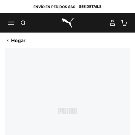
SEE DETAILS
ENVÍO EN PEDIDOS $60
BUSCAR
MI CUE
CA
PUMA.com
Hogar