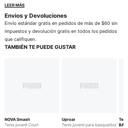
balonmano te dan la ventaja para superar a la
LEER MÁS
competencia. Supera los límites. Aduéñate de cada
Envios y Devoluciones
movimiento.
Envío estándar gratis en pedidos de más de $60 sin
CARACTERÍSTICAS Y BENEFICIOS
Empeine fabricado con al menos un 20 % de
impuestos y devolución gratis en todos los pedidos
materiales reciclados
que califiquen.
DETALLES
TAMBIÉN TE PUEDE GUSTAR
Ancho: regular
Tipo de puntera: redondeada
Cierre: cordones
Plantilla de EVA con soporte para el arco
Tipo de talón: plano
Forro: textil
Una jaula integrada sujeta el mediopié,
proporcionando una estabilidad excepcional y una
capacidad de respuesta rápida y multidireccional.
Superficie: Interior
NOVA Smash
Uproar
Ten
Suela: goma
Tenis juvenil Court
Tenis juvenil para basquetbol
BALL
PUMA Juvenil: recomendado para niños y