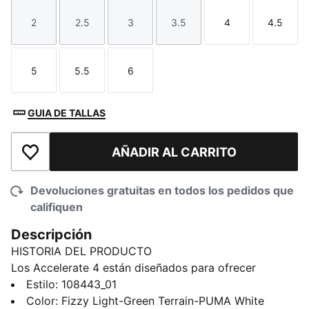
2
2.5
3
3.5
4
4.5
Talla
Talla
Talla
Talla
Talla
Talla
5
5.5
6
Talla
Talla
Talla
GUIA DE TALLAS
AÑADIR AL CARRITO
Añadir a la lista de deseos
Devoluciones gratuitas en todos los pedidos que
califiquen
Descripción
HISTORIA DEL PRODUCTO
Los Accelerate 4 están diseñados para ofrecer
velocidad, precisión y control. Con una amortiguación
Estilo
:
108443_01
avanzada y un diseño ligero, estos tenis de
Color
:
Fizzy Light-Green Terrain-PUMA White