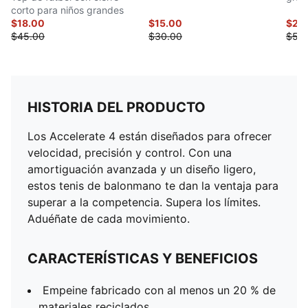
corto para niños grandes
$18.00
$15.00
$27.
$45.00
$30.00
$55
HISTORIA DEL PRODUCTO
Los Accelerate 4 están diseñados para ofrecer
velocidad, precisión y control. Con una
amortiguación avanzada y un diseño ligero,
estos tenis de balonmano te dan la ventaja para
superar a la competencia. Supera los límites.
Aduéñate de cada movimiento.
CARACTERÍSTICAS Y BENEFICIOS
Empeine fabricado con al menos un 20 % de
materiales reciclados