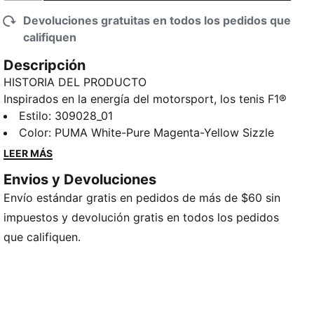
Devoluciones gratuitas en todos los pedidos que
califiquen
Descripción
HISTORIA DEL PRODUCTO
Inspirados en la energía del motorsport, los tenis F1®
México Race Pack de PUMA están diseñados para
Estilo
:
309028_01
combinar comodidad, estilo retro y sostenibilidad. Su
Color
:
PUMA White-Pure Magenta-Yellow Sizzle
silueta de perfil bajo y materiales premium ofrecen un
LEER MÁS
look versátil dentro y fuera de la pista, mientras que
Envios y Devoluciones
los detalles bicolores y la construcción de alta
Envío estándar gratis en pedidos de más de $60 sin
calidad transmiten la emoción de la F1® en cada
paso.
impuestos y devolución gratis en todos los pedidos
CARACTERÍSTICAS Y BENEFICIOS
que califiquen.
Fabricados con al menos 20% de materiales
reciclados
Plantilla SoftFoam+ para mayor confort en cada
pisada