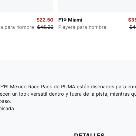
$22.50
F1® Miami
$3
da para hombre
$45.00
Playera para hombre
$4
is F1® México Race Pack de PUMA están diseñados para comb
ecen un look versátil dentro y fuera de la pista, mientras qu
paso.
pisada
DETALLES