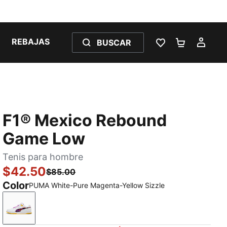
REBAJAS
BUSCAR
LISTA DE DESE
CARRITO 
MI C
F1® Mexico Rebound
Game Low
Tenis para hombre
$42.50
$85.00
Color
PUMA White-Pure Magenta-Yellow Sizzle
PUMA White-Pure Magenta-Yellow Sizzle