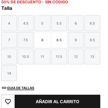
50% DE DESCUENTO - SIN CÓDIGO
Talla
4
4.5
5
5.5
6
6.5
Talla
Talla
Talla
Talla
Talla
Talla
7
7.5
8
8.5
9
9.5
Talla
Talla
Talla
Talla
Talla
Talla
10
10.5
11
11.5
12
13
Talla
Talla
Talla
Talla
Talla
Talla
14
Talla
GUIA DE TALLAS
AÑADIR AL CARRITO
Añadir a la lista de deseos