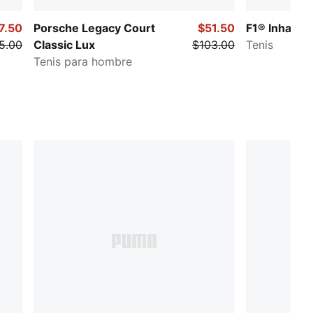
7.50
Porsche Legacy Court
$51.50
F1® Inhale 
5.00
Classic Lux
$103.00
Tenis
Tenis para hombre