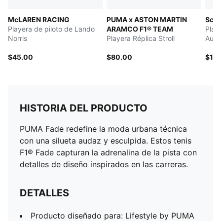
McLAREN RACING
PUMA x ASTON MARTIN
Scud
Playera de piloto de Lando
ARAMCO F1® TEAM
Play
Norris
Playera Réplica Stroll
Auté
$45.00
$80.00
$11
HISTORIA DEL PRODUCTO
PUMA Fade redefine la moda urbana técnica
con una silueta audaz y esculpida. Estos tenis
F1® Fade capturan la adrenalina de la pista con
detalles de diseño inspirados en las carreras.
DETALLES
Producto diseñado para: Lifestyle by PUMA