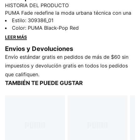
HISTORIA DEL PRODUCTO
PUMA Fade redefine la moda urbana técnica con una
silueta audaz y esculpida. Estos tenis F1® Fade
Estilo
:
309386_01
capturan la adrenalina de la pista con detalles de
Color
:
PUMA Black-Pop Red
diseño inspirados en las carreras.
LEER MÁS
DETALLES
Envios y Devoluciones
Producto diseñado para: Lifestyle by PUMA
Envío estándar gratis en pedidos de más de $60 sin
Ancho: regular
Cierre: cordones
impuestos y devolución gratis en todos los pedidos
Tipo de talón: plano
que califiquen.
Detalles emblemáticos de la marca F1®
TAMBIÉN TE PUEDE GUSTAR
Estilo cómodo de PUMA