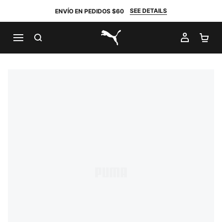
SEE DETAILS
ENVÍO EN PEDIDOS $60
BUSCAR
MI CUE
CA
PUMA.com