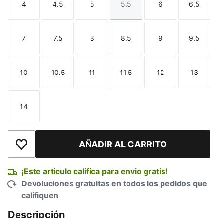
4
4.5
5
5.5
6
6.5
Talla
Talla
Talla
Talla
Talla
Talla
7
7.5
8
8.5
9
9.5
Talla
Talla
Talla
Talla
Talla
Talla
10
10.5
11
11.5
12
13
Talla
Talla
Talla
Talla
Talla
Talla
14
Talla
AÑADIR AL CARRITO
Añadir a la lista de deseos
¡Este articulo califica para envio gratis!
Devoluciones gratuitas en todos los pedidos que
califiquen
Descripción