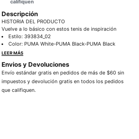
califiquen
Descripción
HISTORIA DEL PRODUCTO
Vuelve a lo básico con estos tenis de inspiración
retro. Cuentan con detalles clásicos como
Estilo
:
393834_02
perforaciones en los dedos y un esquema de color
Color
:
PUMA White-PUMA Black-PUMA Black
monocromático versátil que es fácil de combinar con
LEER MÁS
casi cualquier atuendo. Además, tienen un forro de
Envios y Devoluciones
amortiguación para dar comodidad durante todo el
Envío estándar gratis en pedidos de más de $60 sin
día para los niños activos.
CARACTERÍSTICAS + BENEFICIOS
impuestos y devolución gratis en todos los pedidos
El empeine de este zapato está hecho con al menos
que califiquen.
un 20% de materiales reciclados y la suela está hecha
con al menos 10% de materiales reciclados como un
paso hacia un futuro mejor
DETALLES
Empeine textil y de material sintético
Mediasuela de goma