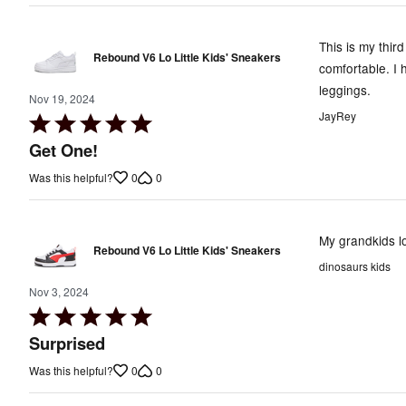
This is my thir
Rebound V6 Lo Little Kids' Sneakers
comfortable. I
leggings.
Nov 19, 2024
JayRey
Rated
5
Get One!
out
0
0
Was this helpful?
of
5
My grandkids l
Rebound V6 Lo Little Kids' Sneakers
dinosaurs kids
Nov 3, 2024
Rated
5
Surprised
out
0
0
Was this helpful?
of
5