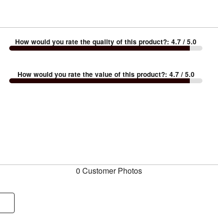
How would you rate the quality of this product?
:
4.7
/ 5.0
How would you rate the value of this product?
:
4.7
/ 5.0
0 Customer Photos