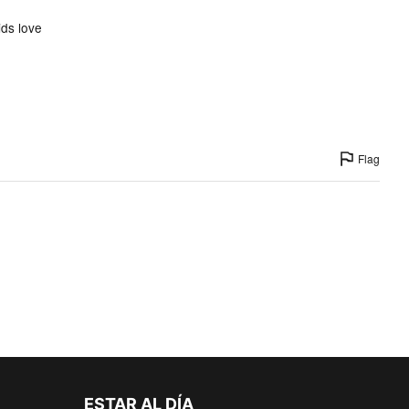
ids love
Flag
ESTAR AL DÍA