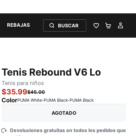
REBAJAS
BUSCAR
LISTA DE DESE
CARRITO 
MI C
Tenis Rebound V6 Lo
Tenis para niños
$35.99
$45.00
Color
:
agotado
PUMA White-PUMA Black-PUMA Black
AGOTADO
Devoluciones gratuitas en todos los pedidos que