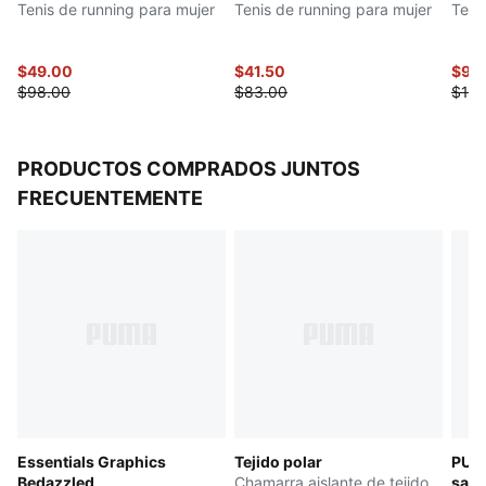
Tenis de running para mujer
Tenis de running para mujer
Teni
DETALLES
Parte superior sintética y textil con entresuela
PWRTAPE
$49.00
$41.50
$90
$98.00
$83.00
$180
Entresuela NITROFOAM™ Squared
Suela de goma PUMAGRIP
PRODUCTOS COMPRADOS JUNTOS
FRECUENTEMENTE
Essentials Graphics
Tejido polar
PUMA
Bedazzled
Chamarra aislante de tejido
saté