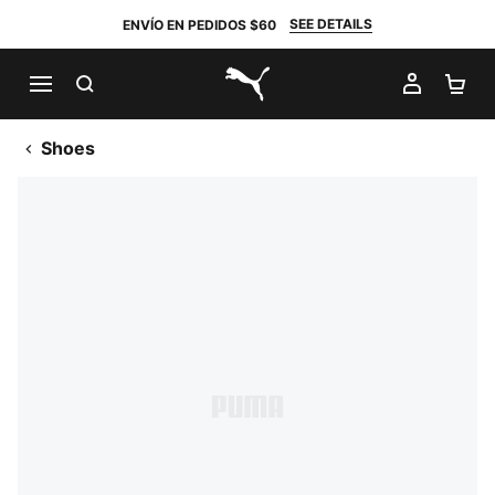
SEE DETAILS
ENVÍO EN PEDIDOS $60
BUSCAR
MI CUE
CA
PUMA.com
Shoes