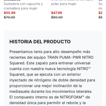
Sudadera con capucha y
polar para mujer
Suda
cremallera para mujer
muje
$55.99
$47.99
$24
$70.00
$80.00
$62.
HISTORIA DEL PRODUCTO
Presentamos tenis para alto desempeño más
recientes del equipo TRAIN PUMA: PWR NITRO
Squared. Este zapato para entrenar universal
cuenta con nuestra nueva tecnología NITRO™
Squared, que se ejecuta con un exterior
inyectado de nitrógeno de doble densidad para
proporcionar una mejor inclinación de la
mediasuela durante los movimientos laterales.
El compuesto interno es de NITROFOAM™ de
densidad única para permitir el rebote y la