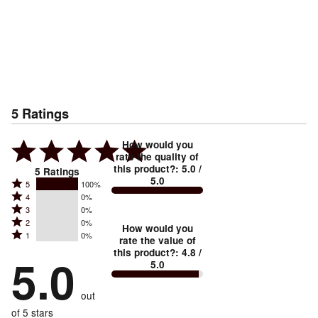
5
Ratings
How would you
rate the quality of
this product?
:
5.0
/
5
Ratings
5.0
Rated
5
100%
Rated
4
0%
5
Rated
3
0%
4
stars
Rated
2
0%
3
stars
How would you
by
Rated
1
0%
2
stars
rate the value of
by
100%
1
this product?
:
4.8
/
stars
by
5.0
0%
of
5.0
stars
by
0%
of
reviewers
by
0%
of
reviewers
out
0%
of
reviewers
of
of 5 stars
reviewers