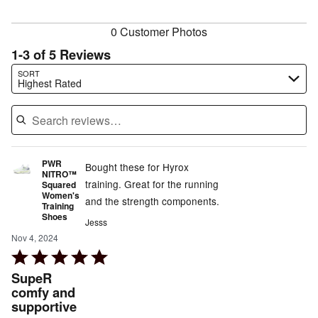
reviewers
0 Customer Photos
1-3 of 5 Reviews
Search reviews…
SORT
Highest Rated
PWR
Bought these for Hyrox
NITRO™
training. Great for the running
Squared
Women's
and the strength components.
Training
Shoes
Jesss
Nov 4, 2024
Rated
5
SupeR
out
comfy and
supportive
of