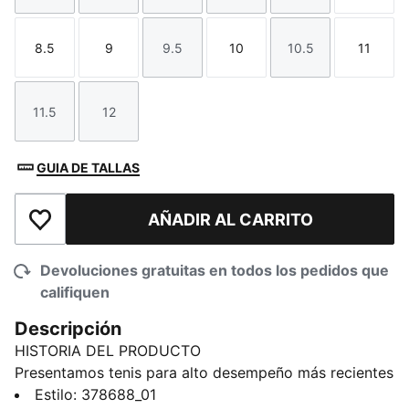
8.5
9
9.5
10
10.5
11
Talla
Talla
Talla
Talla
Talla
Talla
11.5
12
Talla
Talla
GUIA DE TALLAS
AÑADIR AL CARRITO
Añadir a la lista de deseos
Devoluciones gratuitas en todos los pedidos que
califiquen
Descripción
HISTORIA DEL PRODUCTO
Presentamos tenis para alto desempeño más recientes
del equipo TRAIN PUMA: PWR NITRO Squared. Este
Estilo
:
378688_01