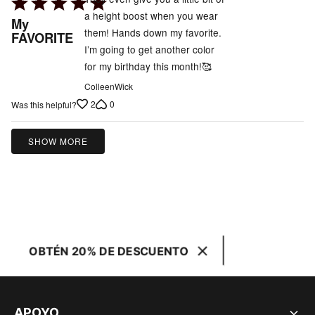
Rated
a height boost when you wear
5
My
them! Hands down my favorite.
out
FAVORITE
I’m going to get another color
of
for my birthday this month!🥰
5
ColleenWick
2
0
Was this helpful?
SHOW MORE
OBTÉN 20% DE DESCUENTO
APOYO