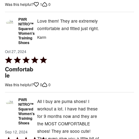
5
1
0
Was this helpful?
PWR
Love them! They are extremely
NITRO™
comfortable and fitted just right.
Squared
Women's
Karm
Training
Shoes
Oct 27, 2024
Rated
5
Comfortab
out
le
of
0
0
Was this helpful?
5
PWR
All I buy are puma shoes! I
NITRO™
workout a lot. I have had these
Squared
Women's
for 9 months now and they are
Training
Shoes
the MOST COMFORTABLE
shoes! They are sooo cute!
Sep 12, 2024
They even give you a little bit of