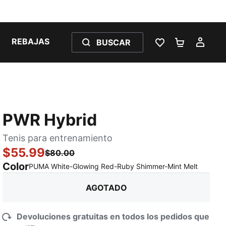
REBAJAS
BUSCAR
LISTA DE DESE
CARRITO 
MI C
PWR Hybrid
Tenis para entrenamiento
$55.99
$80.00
Color
:
agotad
PUMA White-Glowing Red-Ruby Shimmer-Mint Melt
AGOTADO
Devoluciones gratuitas en todos los pedidos que