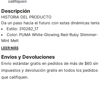
califiquen
Descripción
HISTORIA DEL PRODUCTO
Da un paso hacia el futuro con estas dinámicas tenis
unisex de entrenamiento PUMA. Cuentan con
Estilo
:
310282_17
PUMAGRIP para tracción en múltiples superficies,
Color
:
PUMA White-Glowing Red-Ruby Shimmer-
ProFoam para amortiguación con capacidad de
Mint Melt
respuesta y un refuerzo de TPU en el talón para
LEER MÁS
mayor estabilidad. Además, la incorporación de
Envios y Devoluciones
PWRTAPE les añade durabilidad, haciendo que cada
Envío estándar gratis en pedidos de más de $60 sin
movimiento sea potente y preciso. Listos,
preparados, ¡ya! Es hora de moverse.
impuestos y devolución gratis en todos los pedidos
CARACTERÍSTICAS Y BENEFICIOS
que califiquen.
Cubierta fabricada con al menos un 30% de
materiales reciclados
PUMAGRIP: Goma aditivada de alta duración y
rendimiento, que proporciona tracción en todas las
superficies