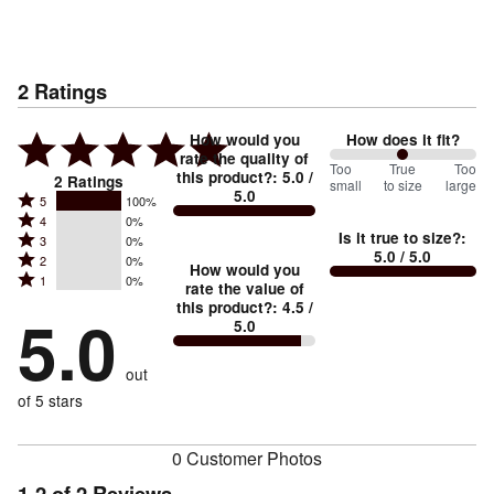
2
Ratings
How would you
How does it fit?
rate the quality of
100
Too
%
True
Too
this product?
:
5.0
/
2
Ratings
small
to size
large
5.0
between
Rated
5
100%
Rated
Too
4
0%
5
Is it true to size?
:
Rated
3
0%
4
small
stars
5.0
/ 5.0
Rated
2
0%
3
stars
How would you
by
and
Rated
1
0%
2
stars
rate the value of
by
100%
True
1
this product?
:
4.5
/
stars
by
5.0
0%
of
5.0
stars
to
by
0%
of
reviewers
by
size
0%
of
reviewers
out
0%
of
reviewers
of
of 5 stars
reviewers
reviewers
0 Customer Photos
1-2 of 2 Reviews