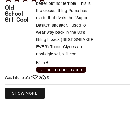
better but not terrible. This is
5
Old
the closest thing Puma has
out
School-
made that rivals the "Super
Still Cool
of
Basket" sneaker, I used to
5
wear way back in the 80's ,
Bring it back-(BEST SNEAKER
EVER) These Clydes are
nostalgic yet, still cool!
Brian B
VERIFIED PURCHASER
0
0
Was this helpful?
SHOW MORE