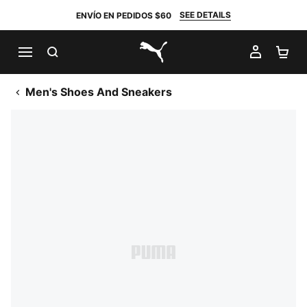
SEE DETAILS
ENVÍO EN PEDIDOS $60
BUSCAR
MI CUE
CA
PUMA.com
Men's Shoes And Sneakers