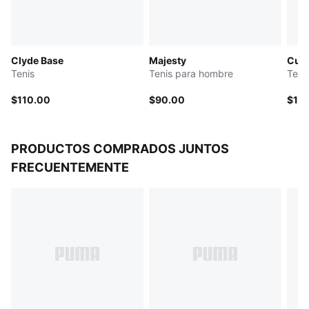
Formstrip de nobuk
Marca PUMA Clyde en bajo relieve y estampado
metalizado dorado en lateral
Clyde Base
Majesty
Cuer
Forro y plantilla de cuero
Tenis
Tenis para hombre
Teni
Entresuela de goma
Suela de goma
$110.00
$90.00
$11
PRODUCTOS COMPRADOS JUNTOS
FRECUENTEMENTE