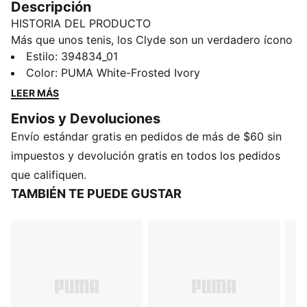
Descripción
HISTORIA DEL PRODUCTO
Más que unos tenis, los Clyde son un verdadero ícono
de los archivos PUMA. Al igual que su homónimo, Walt
Estilo
:
394834_01
“Clyde” Frazier, estos tenis encarnan la moda, cultura
Color
:
PUMA White-Frosted Ivory
y herencia del básquetbol, con confianza y estilo. Este
LEER MÁS
año continúa sumando a los 50 años de historia de
Envios y Devoluciones
esta silueta icónica. Los Clyde Premium se mantienen
Envío estándar gratis en pedidos de más de $60 sin
fieles a los clásico, con un empeine de cuero premium,
una Formstrip de nobuk y talón y lengüeta de gamuza
impuestos y devolución gratis en todos los pedidos
de grano grueso.
que califiquen.
CARACTERÍSTICAS Y BENEFICIOS
TAMBIÉN TE PUEDE GUSTAR
Los productos de cuero PUMA respaldan la
fabricación responsable a través del Leather Working
Group (www.leatherworkinggroup.com).
DETALLES
Empeine de cuero premium
Marca PUMA en bajo relieve y gamuza de grano
grueso, en talón y en etiqueta de lengüeta