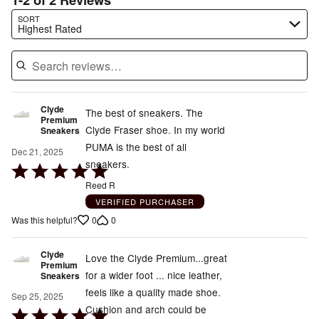
Search reviews…
SORT
Highest Rated
Clyde
The best of sneakers. The
Premium
Clyde Fraser shoe. In my world
Sneakers
PUMA is the best of all
Dec 21, 2025
sneakers.
Rated
5
Reed R
out
VERIFIED PURCHASER
of
0
0
Was this helpful?
5
Clyde
Love the Clyde Premium...great
Premium
for a wider foot ... nice leather,
Sneakers
feels like a quality made shoe.
Sep 25, 2025
Cushion and arch could be
Rated