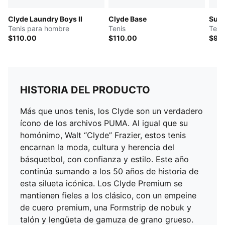
Clyde Laundry Boys II
Clyde Base
Sued
Tenis para hombre
Tenis
Teni
$110.00
$110.00
$90
HISTORIA DEL PRODUCTO
Más que unos tenis, los Clyde son un verdadero
ícono de los archivos PUMA. Al igual que su
homónimo, Walt “Clyde” Frazier, estos tenis
encarnan la moda, cultura y herencia del
básquetbol, con confianza y estilo. Este año
continúa sumando a los 50 años de historia de
esta silueta icónica. Los Clyde Premium se
mantienen fieles a los clásico, con un empeine
de cuero premium, una Formstrip de nobuk y
talón y lengüeta de gamuza de grano grueso.