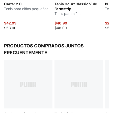
Carter 2.0
Tenis Court Classic Vulc
PUM
Forro: textil
Tenis para niños pequeños
Formstrip
Teni
Suela: goma
Tenis para niños
PUMA Niños: recomendado para niños de 4 a 8 años
$42.99
$40.99
$29
$53.00
$48.00
$58
PRODUCTOS COMPRADOS JUNTOS
FRECUENTEMENTE