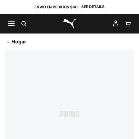
SEE DETAILS
ENVÍO EN PEDIDOS $60
BUSCAR
MI CUE
CA
PUMA.com
Hogar