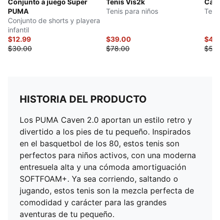
Conjunto a juego Super
Tenis Vis2k
Cart
PUMA
Tenis para niños
Teni
Conjunto de shorts y playera
infantil
$12.99
$39.00
$42
$30.00
$78.00
$53
HISTORIA DEL PRODUCTO
Los PUMA Caven 2.0 aportan un estilo retro y
divertido a los pies de tu pequeño. Inspirados
en el basquetbol de los 80, estos tenis son
perfectos para niños activos, con una moderna
entresuela alta y una cómoda amortiguación
SOFTFOAM+. Ya sea corriendo, saltando o
jugando, estos tenis son la mezcla perfecta de
comodidad y carácter para las grandes
aventuras de tu pequeño.