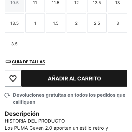
10.5
11
11.5
12
12.5
13
Talla
Talla
Talla
Talla
Talla
Talla
13.5
1
1.5
2
2.5
3
Talla
Talla
Talla
Talla
Talla
Talla
3.5
Talla
GUIA DE TALLAS
AÑADIR AL CARRITO
Añadir a la lista de deseos
Devoluciones gratuitas en todos los pedidos que
califiquen
Descripción
HISTORIA DEL PRODUCTO
Los PUMA Caven 2.0 aportan un estilo retro y