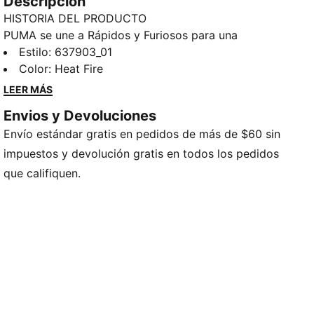
Descripción
HISTORIA DEL PRODUCTO
PUMA se une a Rápidos y Furiosos para una
colección que es pura gasolina, sin frenos.
Estilo
:
637903_01
Combinando la energía audaz de la franquicia con el
Color
:
Heat Fire
inconfundible juego y estilo personal de Melo, esta
LEER MÁS
colección es llamativa, divertida y está a tope. Usa
Envios y Devoluciones
esta sudadera con capucha tanto en la banda como
Envío estándar gratis en pedidos de más de $60 sin
en la calle.
CARACTERÍSTICAS Y BENEFICIOS
impuestos y devolución gratis en todos los pedidos
Hecha con al menos un 50 % de materiales
que califiquen.
reciclados.
DETALLES
Corte: Regular
Con capucha
Mangas largas
Largo: Regular
Bolsillos: Bolsillo tipo canguro
Detalles de la marca PUMA x Rápidos y Furiosos