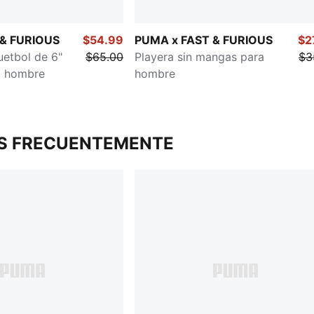
 & FURIOUS
$54.99
PUMA x FAST & FURIOUS
$2
uetbol de 6"
$65.00
Playera sin mangas para
$3
a hombre
hombre
S FRECUENTEMENTE