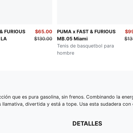
 & FURIOUS
$65.00
PUMA x FAST & FURIOUS
$9
 LA
$130.00
MB.05 Miami
$13
Tenis de basquetbol para
hombre
ión que es pura gasolina, sin frenos. Combinando la energí
s llamativa, divertida y está a tope. Usa esta sudadera con
DETALLES