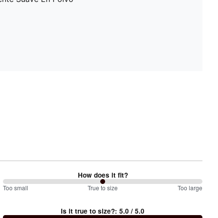
How does it fit?
100
Too small
%
True to size
Too large
between
Is it true to size?
:
5.0
/ 5.0
Too