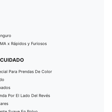
canguro
UMA x Rápidos y Furiosos
 CUIDADO
ecial Para Prendas De Color
ado
pados
enda Por El Lado Del Revés
lares
ente Suave En Polvo