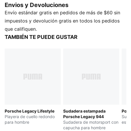
Envios y Devoluciones
CARACTERÍSTICAS Y BENEFICIOS
Envío estándar gratis en pedidos de más de $60 sin
Producto fabricado con al menos un 20% de
materiales reciclados
impuestos y devolución gratis en todos los pedidos
DETALLES
que califiquen.
Corte holgado
TAMBIÉN TE PUEDE GUSTAR
Frisa de verano
Largo: Regular
Con gorra
Con cierre
Manga larga
Con las marcas Porsche y PUMA
Porsche Legacy Lifestyle
Sudadera estampada
Pors
Playera de cuello redondo
Porsche Legacy 944
Suda
para hombre
Sudadera de motorsport con
esta
capucha para hombre