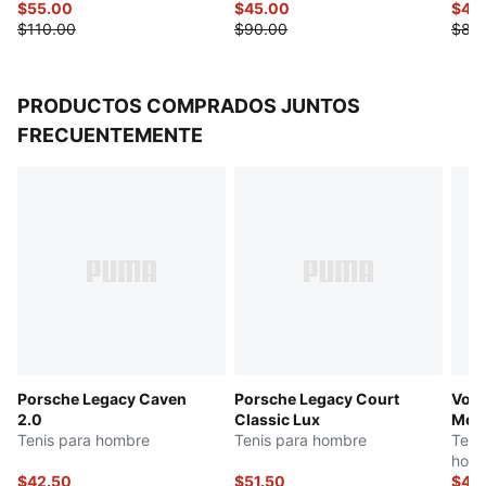
$55.00
$45.00
$42
$110.00
$90.00
$85
PRODUCTOS COMPRADOS JUNTOS
FRECUENTEMENTE
Porsche Legacy Caven
Porsche Legacy Court
Volt
2.0
Classic Lux
Moto
Tenis para hombre
Tenis para hombre
Teni
hom
$42.50
$51.50
$45