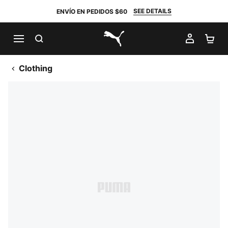
SEE DETAILS
ENVÍO EN PEDIDOS $60
BUSCAR
MI CUE
CA
PUMA.com
Clothing