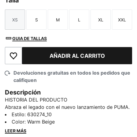
Talla
XS
S
M
L
XL
XXL
Talla
Talla
Talla
Talla
Talla
Talla
GUIA DE TALLAS
AÑADIR AL CARRITO
Añadir a la lista de deseos
Devoluciones gratuitas en todos los pedidos que
califiquen
Descripción
HISTORIA DEL PRODUCTO
Abraza el legado con el nuevo lanzamiento de PUMA.
Con la marca Porsche Legacy y una estampa Turbo
Estilo
:
630274_10
Club, esta chamarra de corte holgado es puro estilo
Color
:
Warm Beige
de alto octanaje. Perfecto para aquellos que viven la
LEER MÁS
vida en el carril rápido.