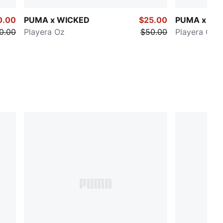
0.00
PUMA x WICKED
$25.00
PUMA x WI
0.00
Playera Oz
$50.00
Playera Goo