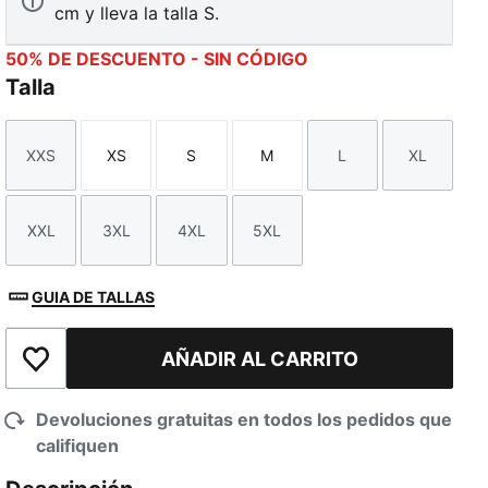
cm y lleva la talla S.
50% DE DESCUENTO - SIN CÓDIGO
Talla
XXS
XS
S
M
L
XL
Talla
Talla
Talla
Talla
Talla
Talla
XXL
3XL
4XL
5XL
Talla
Talla
Talla
Talla
GUIA DE TALLAS
AÑADIR AL CARRITO
Añadir a la lista de deseos
Devoluciones gratuitas en todos los pedidos que
califiquen