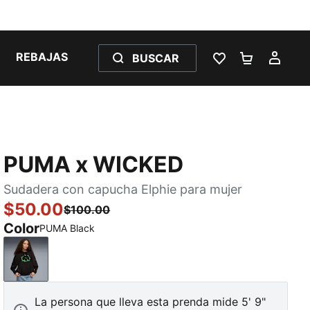
REBAJAS
BUSCAR
LISTA DE DESE
CARRITO 
MI C
PUMA x WICKED
Sudadera con capucha Elphie para mujer
$50.00
$100.00
Color
PUMA Black
PUMA Black
La persona que lleva esta prenda mide 5' 9"