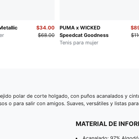
Metallic
$34.00
PUMA x WICKED
$8
er
$68.00
Speedcat Goodness
$11
Tenis para mujer
jido polar de corte holgado, con puños acanalados y cintur
os o para salir con amigos. Suaves, versátiles y listas par
MATERIAL DE INFO
Acanalado: 97% Algodó