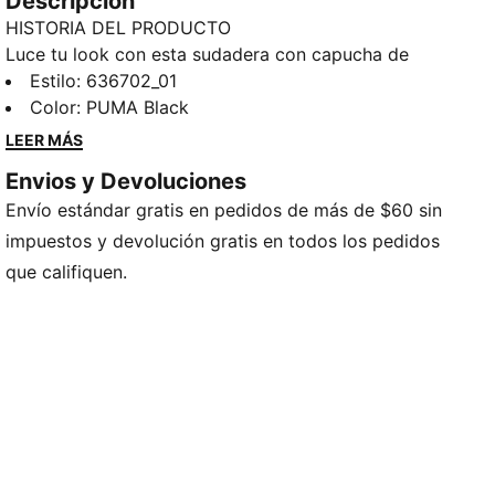
Descripción
HISTORIA DEL PRODUCTO
Luce tu look con esta sudadera con capucha de
tejido polar de corte holgado, con puños acanalados
Estilo
:
636702_01
y cintura ceñida que le dan un estilo informal.
Color
:
PUMA Black
Perfecta para combinarla con otras prendas en días
LEER MÁS
ventosos o para salir con amigos. Suaves, versátiles y
Envios y Devoluciones
listas para todo: la clásica energía PUMA en cada
Envío estándar gratis en pedidos de más de $60 sin
puntada.
DETALLES
impuestos y devolución gratis en todos los pedidos
Calce: Holgado
que califiquen.
Material principal: Tejido polar
Con capucha
Mangas largas
Bolsillos: Bolsillo tipo canguro