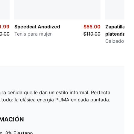
9.99
Speedcat Anodized
$55.00
Zapatillas de
0.00
Tenis para mujer
$110.00
plateadas 
WICKED Spe
Calzado par
a ceñida que le dan un estilo informal. Perfecta
a todo: la clásica energía PUMA en cada puntada.
RMACIÓN
n, 3% Elastano