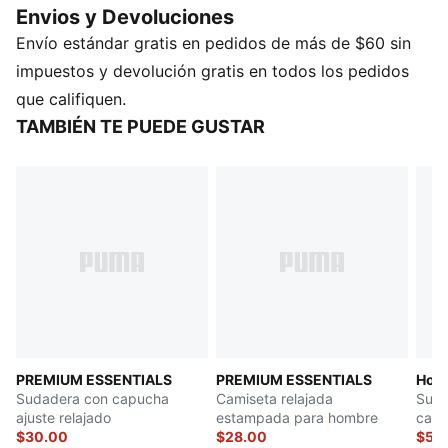
Envios y Devoluciones
look. Adueñate de la onda PUMA y haz una
Envío estándar gratis en pedidos de más de $60 sin
declaración de estilo.
CARACTERÍSTICAS Y BENEFICIOS
impuestos y devolución gratis en todos los pedidos
Producto fabricado con al menos un 50% de
que califiquen.
materiales reciclados
TAMBIÉN TE PUEDE GUSTAR
DETALLES
Corte regular
Con gorra
Manga larga con puños y dobladillo acanalado.
Bolsillo frontal
Detalles de la marca PUMA
Frisa de verano
PREMIUM ESSENTIALS
PREMIUM ESSENTIALS
Hous
Sudadera con capucha
Camiseta relajada
Suda
ajuste relajado
estampada para hombre
capu
$30.00
$28.00
$50