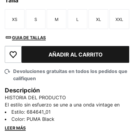
Talla
XS
S
M
L
XL
XXL
Talla
Talla
Talla
Talla
Talla
Talla
GUIA DE TALLAS
AÑADIR AL CARRITO
Añadir a la lista de deseos
Devoluciones gratuitas en todos los pedidos que
califiquen
Descripción
HISTORIA DEL PRODUCTO
El estilo sin esfuerzo se une a una onda vintage en
esta sudadera PUMA. Con una estampa PUMA Sports
Estilo
:
684641_01
Club de goma en el pecho, acabado lavado y capucha
Color
:
PUMA Black
ajustable, es perfecto para todos tus planes
LEER MÁS
informales. El tejido rib en cintura y puños completa el