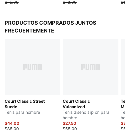
$75.00
$70.00
$100
PRODUCTOS COMPRADOS JUNTOS
FRECUENTEMENTE
Court Classic Street
Court Classic
Teni
Suede
Vulcanized
Mid 
Tenis para hombre
Tenis diseño slip on para
Teni
hombre
hom
$44.00
$27.50
$34
$88.00
$55.00
$68