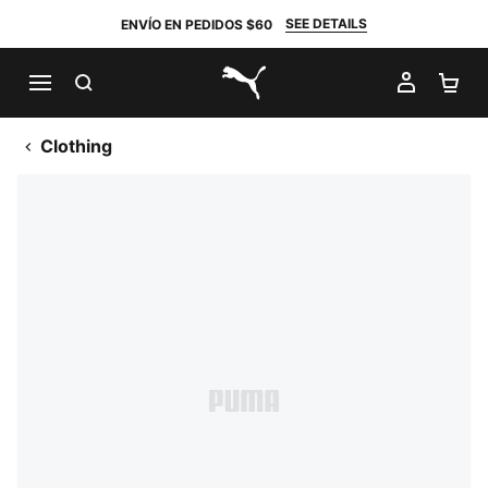
SEE DETAILS
ENVÍO EN PEDIDOS $60
BUSCAR
MI CUE
CA
PUMA.com
Clothing