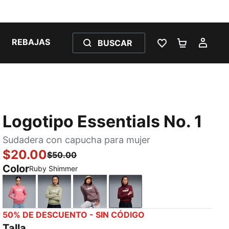
REBAJAS
BUSCAR
LISTA DE DESE
CARRITO 
MI C
Logotipo Essentials No. 1
Sudadera con capucha para mujer
$20.00
$50.00
Color
Ruby Shimmer
Wild Pink
Lux Army
Raisin
Ruby Shimmer
50% DE DESCUENTO - SIN CÓDIGO
Talla