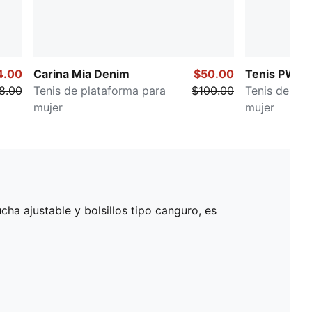
4.00
Carina Mia Denim
$50.00
Tenis PWR 
8.00
Tenis de plataforma para
$100.00
Tenis de ent
mujer
mujer
ha ajustable y bolsillos tipo canguro, es