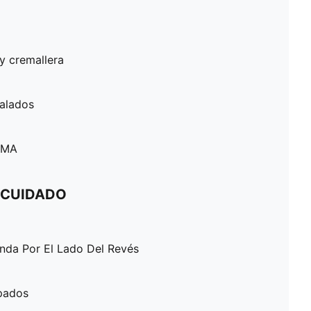
y cremallera
nalados
PUMA
 CUIDADO
enda Por El Lado Del Revés
pados