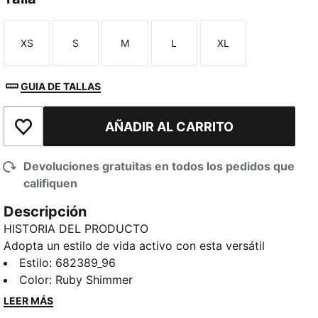
XS
S
M
L
XL
Talla
Talla
Talla
Talla
Talla
GUIA DE TALLAS
AÑADIR AL CARRITO
Añadir a la lista de deseos
Devoluciones gratuitas en todos los pedidos que
califiquen
Descripción
HISTORIA DEL PRODUCTO
Adopta un estilo de vida activo con esta versátil
sudadera con capucha. Con la llamativa marca
Estilo
:
682389_96
PUMA, capucha ajustable y bolsillos tipo canguro, es
Color
:
Ruby Shimmer
perfecta para las aventuras sobre la marcha.
LEER MÁS
CARACTERÍSTICAS Y BENEFICIOS