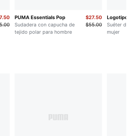
7.50
PUMA Essentials Pop
$27.50
Logotipo Ess
5.00
Sudadera con capucha de
$55.00
Suéter de cu
tejido polar para hombre
mujer