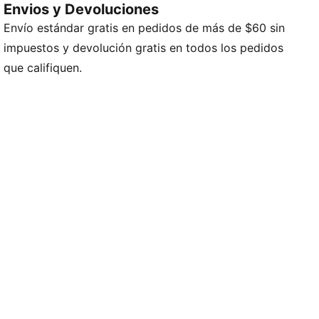
Envios y Devoluciones
Producto fabricado con al menos un 50 % de
Envío estándar gratis en pedidos de más de $60 sin
materiales reciclados
DETALLES
impuestos y devolución gratis en todos los pedidos
Ajuste regular
que califiquen.
Tela de vellón
Largo regular
Chamarra con capucha y cremallera
Manga larga
Puños y dobladillo acanalados
Bolsillos laterales
Detalles de la marca PUMA